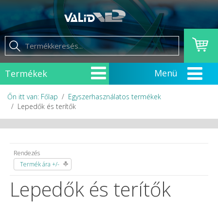
Termékek
Őn itt van: Főlap
Egyszerhasználatos termékek
Lepedők és terítők
Rendezés
Termék ára +/-
Lepedők és terítők