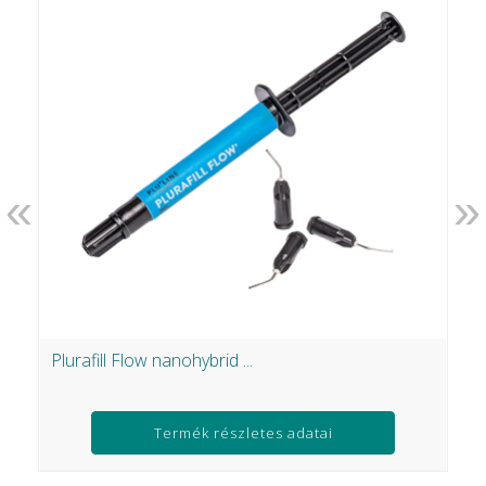
«
»
Plurafill Flow nanohybrid ...
N
Ft
Termék részletes adatai