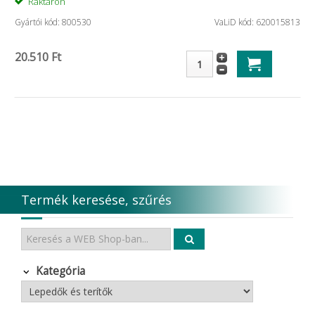
Raktáron
Gyártói kód: 800530
VaLiD kód: 620015813
20.510 Ft
Termék keresése, szűrés
Kategória