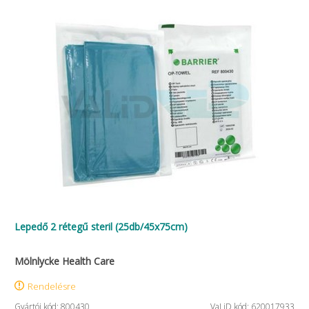
Lepedő 2 rétegű steril (25db/45x75cm)
Mölnlycke Health Care
Rendelésre
Gyártói kód: 800430
VaLiD kód: 620017933