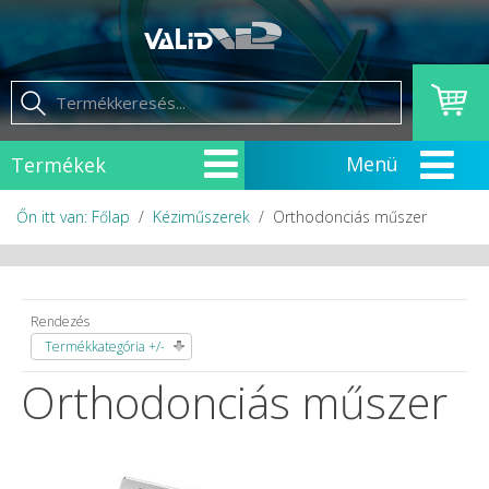
Termékek
Őn itt van: Főlap
Kéziműszerek
Orthodonciás műszer
Rendezés
Termékkategória +/-
Orthodonciás műszer