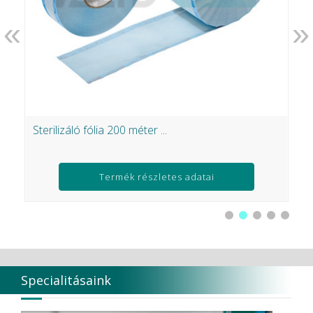
«
»
Sterilizáló fólia 200 méter ...
F
Termék részletes adatai
Specialitásaink