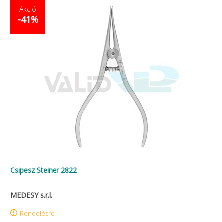
Akció
-41%
Csipesz Steiner 2822
MEDESY s.r.l.
Rendelésre