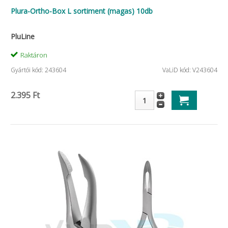
Plura-Ortho-Box L sortiment (magas) 10db
PluLine
Raktáron
Gyártói kód: 243604
VaLiD kód: V243604
2.395 Ft