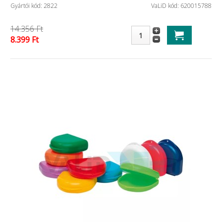
Gyártói kód: 2822
VaLiD kód: 620015788
14.356 Ft
8.399 Ft