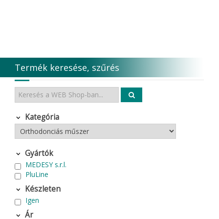
Termék keresése, szűrés
Kategória
Gyártók
MEDESY s.r.l.
PluLine
Készleten
Igen
Ár