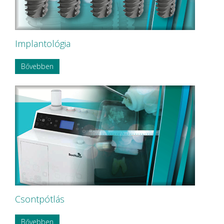
Implantológia
Bővebben
Csontpótlás
Bővebben