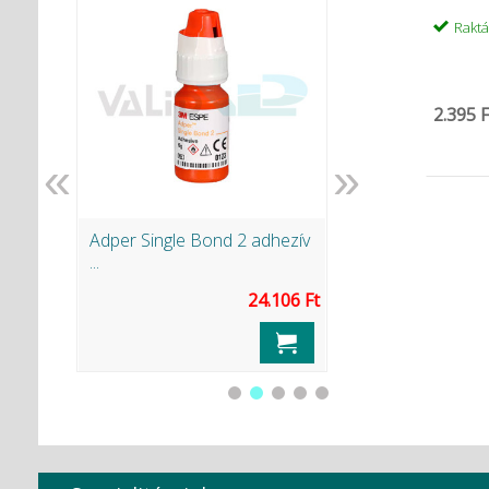
Rakt
2.395 F
«
»
 + ...
Adper Single Bond 2 adhezív
Fogkefe egyszer
...
...
24.106 Ft
s