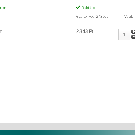
áron
Raktáron
Gyártói kód: 243605
VaLiD
2.343 Ft
t
használatos,
Ionoseal fecskendő (3×2,5g)
Papírcsúcs
1.410 Ft
66.178 Ft
4.431 Ft