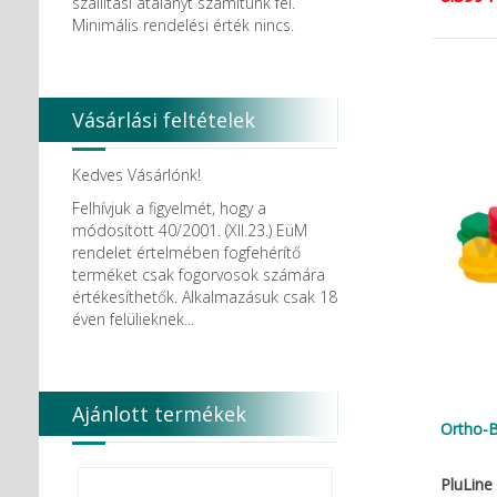
szállítási átalányt számítunk fel.
Minimális rendelési érték nincs.
Vásárlási feltételek
Kedves Vásárlónk!
Felhívjuk a figyelmét, hogy a
módosított 40/2001. (XII.23.) EüM
rendelet értelmében fogfehérítő
terméket csak fogorvosok számára
értékesíthetők. Alkalmazásuk csak 18
éven felülieknek...
Ajánlott termékek
Ortho-B
PluLine