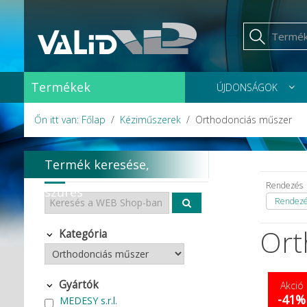
Termékek
ÚJDONSÁGOK
Őn itt van: Főlap
Kéziműszerek
Orthodonciás műszer
Termék keresése,
Rendezés
szűrés
Rendezés
Ort
Kategória
Gyártók
Akció
-41%
MEDESY s.r.l.