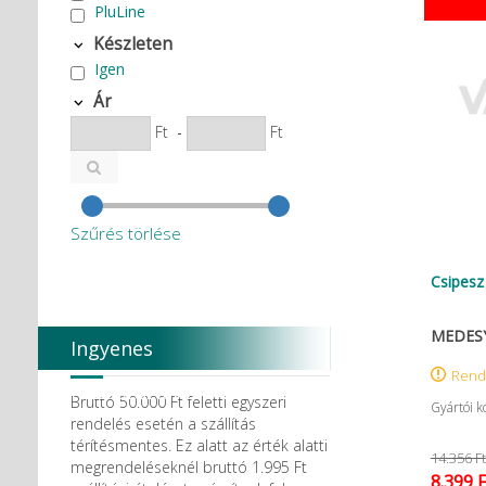
PluLine
Készleten
Igen
Ár
Ft
-
Ft
Szűrés törlése
Csipesz
MEDESY 
Ingyenes
Rend
házhozszállítás
Bruttó 50.000 Ft feletti egyszeri
Gyártói k
rendelés esetén a szállítás
térítésmentes. Ez alatt az érték alatti
14.356 Ft
megrendeléseknél bruttó 1.995 Ft
8.399 F