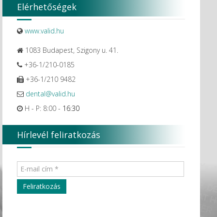
Elérhetőségek
www.valid.hu
1083 Budapest, Szigony u. 41.
+36-1/210-0185
+36-1/210 9482
dental@valid.hu
H - P: 8:00 -
16:30
Hírlevél feliratkozás