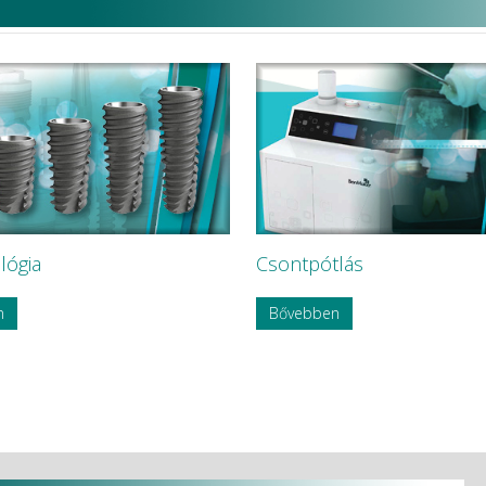
lógia
Csontpótlás
n
Bővebben