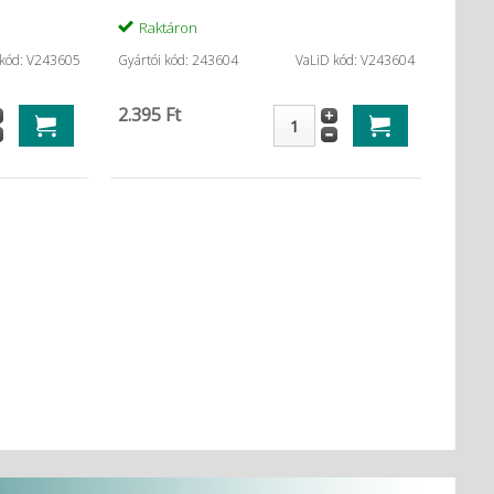
Raktáron
 kód: V243605
Gyártói kód: 243604
VaLiD kód: V243604
2.395 Ft
 (200db)
Correct Plus Putty bázis + ...
Adper
...
1.128 Ft
Termék részletes
adatai