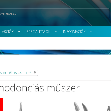
AKCIÓK
SPECIALITÁSOK
INFORMÁCIÓK
 terméknév szerint +/-
hodonciás műszer