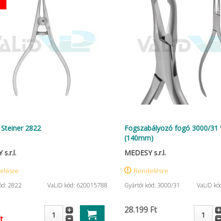
 Steiner 2822
Fogszabályozó fogó 3000/31 
(140mm)
s.r.l.
MEDESY s.r.l.
elésre
Rendelésre
ód: 2822
VaLiD kód: 620015788
Gyártói kód: 3000/31
VaLiD kó
28.199 Ft
t