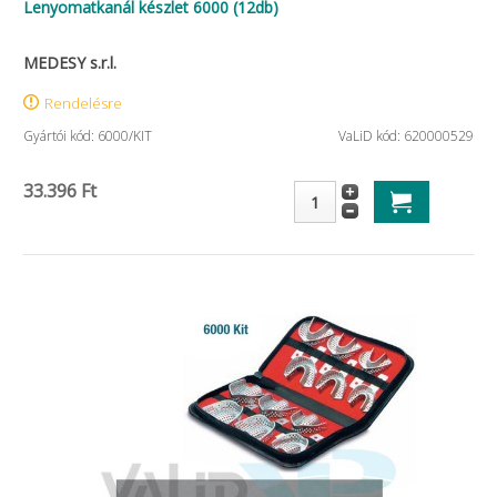
Lenyomatkanál készlet 6000 (12db)
MEDESY s.r.l.
Rendelésre
Gyártói kód: 6000/KIT
VaLiD kód: 620000529
33.396 Ft