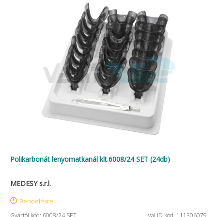
Polikarbonát lenyomatkanál klt.6008/24 SET (24db)
MEDESY s.r.l.
Rendelésre
Gyártói kód: 6008/24 SET
VaLiD kód: 111306079