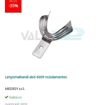
Akció
-35%
Lenyomatkanál alsó 6009 rozsdamentes
MEDESY s.r.l.
Raktáron
Gyártói kód: 6009