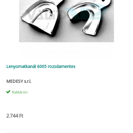
Lenyomatkanál 6005 rozsdamentes
MEDESY s.r.l.
Raktáron
2.744 Ft