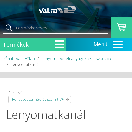
Termékek
Őn itt van: Főlap
Lenyomatvételi anyagok és eszközök
Lenyomatkanál
Rendezés
Rendezés terméknév szerint -/+
Lenyomatkanál