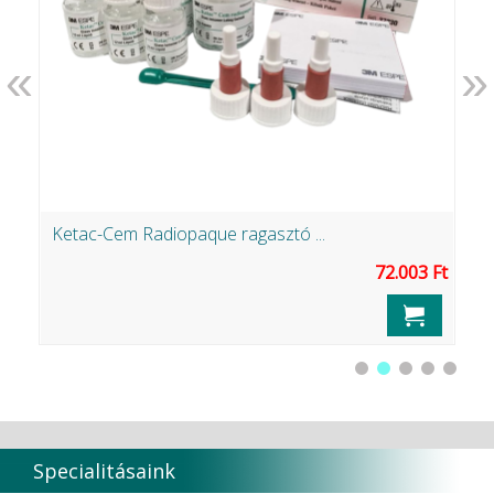
«
»
Ketac-Cem Radiopaque ragasztó ...
P
72.003 Ft
Specialitásaink