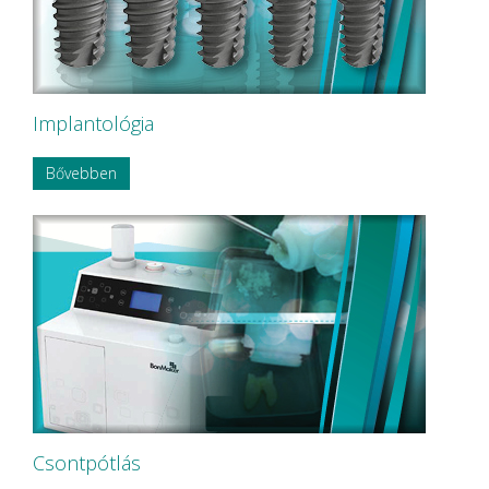
Implantológia
Bővebben
Csontpótlás