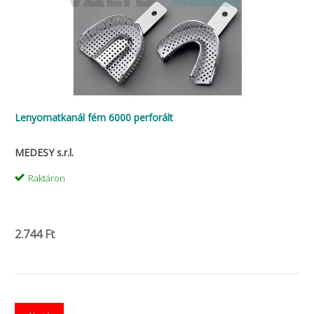
Lenyomatkanál fém 6000 perforált
MEDESY s.r.l.
Raktáron
2.744 Ft