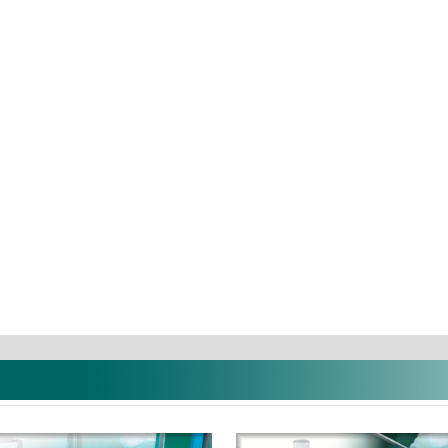
(50db
NX3 Automix D-C
BIB Forte Ec
fecskendős ...
9.473 Ft
54.468 Ft