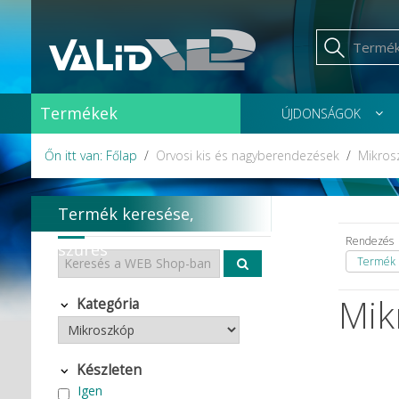
Termékek
ÚJDONSÁGOK
Őn itt van: Főlap
Orvosi kis és nagyberendezések
Mikros
Termék keresése,
Rendezés
szűrés
Termék 
Mik
Kategória
Készleten
Igen