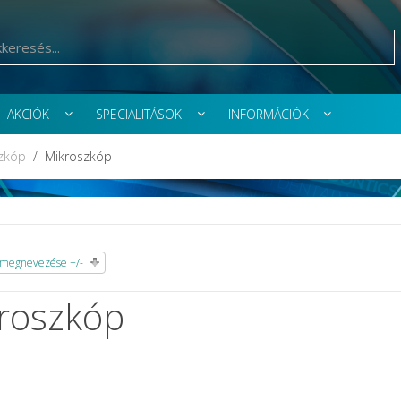
AKCIÓK
SPECIALITÁSOK
INFORMÁCIÓK
zkóp
Mikroszkóp
megnevezése +/-
roszkóp