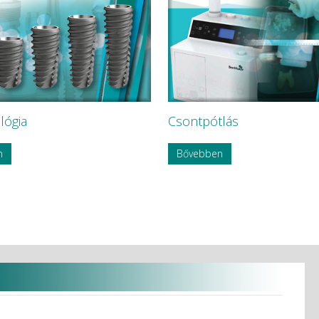
lógia
Csontpótlás
n
Bővebben