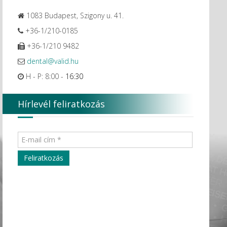
1083 Budapest, Szigony u. 41.
+36-1/210-0185
+36-1/210 9482
dental@valid.hu
H - P: 8:00 -
16:30
Hírlevél feliratkozás