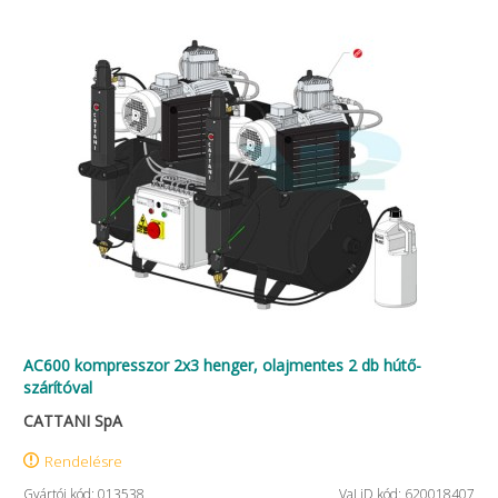
AC600 kompresszor 2x3 henger, olajmentes 2 db hútő-
szárítóval
CATTANI SpA
Rendelésre
Gyártói kód: 013538
VaLiD kód: 620018407