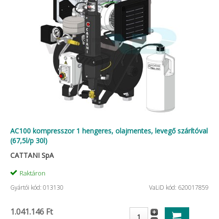
AC100 kompresszor 1 hengeres, olajmentes, levegő szárítóval
(67,5l/p 30l)
CATTANI SpA
Raktáron
Gyártói kód: 013130
VaLiD kód: 620017859
1.041.146 Ft