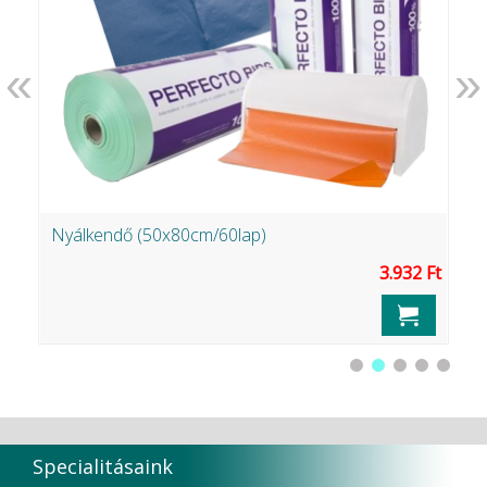
«
»
Nyálkendő (50x80cm/60lap)
S
Ft
3.932 Ft
Specialitásaink