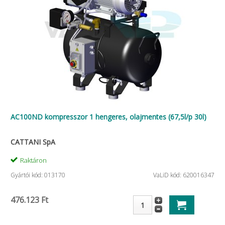
AC100ND kompresszor 1 hengeres, olajmentes (67,5l/p 30l)
CATTANI SpA
Raktáron
Gyártói kód: 013170
VaLiD kód: 620016347
476.123 Ft