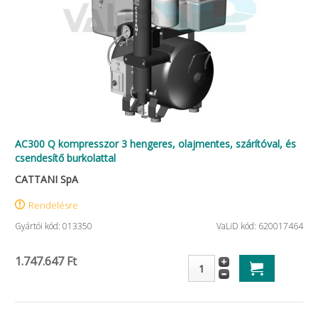
AC300 Q kompresszor 3 hengeres, olajmentes, szárítóval, és
csendesítő burkolattal
CATTANI SpA
Rendelésre
Gyártói kód: 013350
VaLiD kód: 620017464
1.747.647 Ft