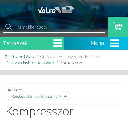
Termékek
Őn itt van: Főlap
Orvosi kis és nagyberendezések
Orvosi kisberendezések
Kompresszor
Rendezés
Rendezés terméknév szerint -/+
Kompresszor