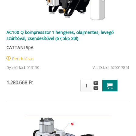
AC100 Q kompresszor 1 hengeres, olajmentes, levegő
szárítóval, csendesítővel (67,5l/p 30l)
CATTANI SpA
Rendelésre
Gyártói kód: 013150
VaLiD kód: 620017861
1.280.668 Ft