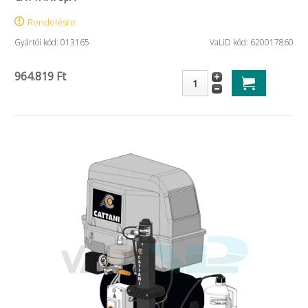
Rendelésre
Gyártói kód: 013165
VaLiD kód: 620017860
964.819 Ft