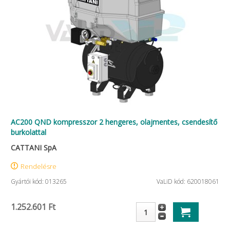
AC200 QND kompresszor 2 hengeres, olajmentes, csendesítő
burkolattal
CATTANI SpA
Rendelésre
Gyártói kód: 013265
VaLiD kód: 620018061
1.252.601 Ft