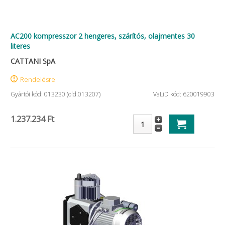
AC200 kompresszor 2 hengeres, szárítós, olajmentes 30
literes
CATTANI SpA
Rendelésre
Gyártói kód: 013230 (old:013207)
VaLiD kód: 620019903
1.237.234 Ft