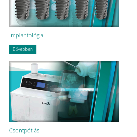
Implantológia
Bővebben
Csontpótlás