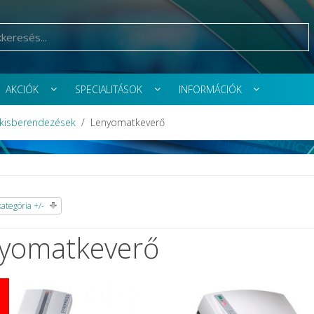
AKCIÓK
SPECIALITÁSOK
INFORMÁCIÓK
 kisberendezések
Lenyomatkeverő
tegória +/-
yomatkeverő