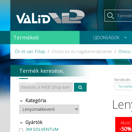
Termékek
ÚJDONSÁGOK
Őn itt van: Főlap
Orvosi kis és nagyberendezések
Orvosi
Termék keresése,
Rendezés
szűrés
Termékka
Len
Kategória
Gyártók
Akció
-50%
3M SOLVENTUM