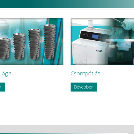
lógia
Csontpótlás
n
Bővebben