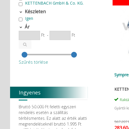
KETTENBACH GmbH & Co. KG.
Készleten
Igen
Ár
Ft
-
Ft
Szűrés törlése
Sympre
KETTEN
Ingyenes
Rakt
házhozszállítás
Bruttó 50.000 Ft feletti egyszeri
Gyártói k
rendelés esetén a szállítás
térítésmentes. Ez alatt az érték alatti
567.207 
megrendeléseknél bruttó 1.995 Ft
283.60