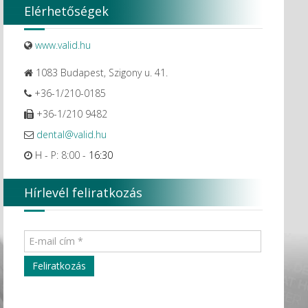
Elérhetőségek
www.valid.hu
1083 Budapest, Szigony u. 41.
+36-1/210-0185
+36-1/210 9482
dental@valid.hu
H - P: 8:00 -
16:30
Hírlevél feliratkozás