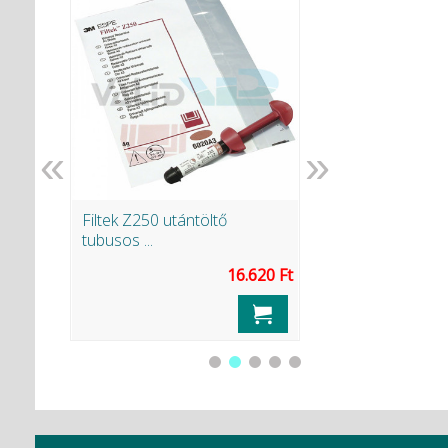
«
»
 ...
Filtek Z250 utántöltő
SuperPolish (45gr
tubusos ...
.623 Ft
16.620 Ft