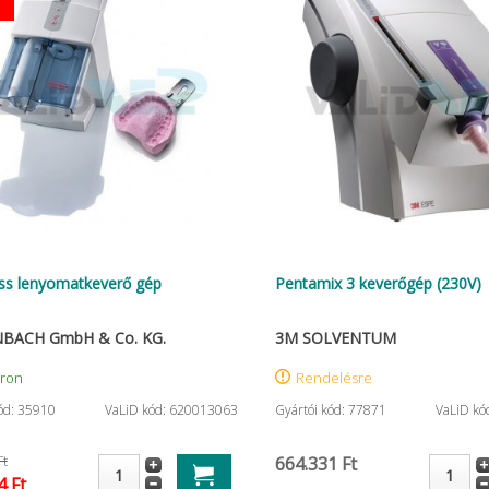
ss lenyomatkeverő gép
Pentamix 3 keverőgép (230V)
BACH GmbH & Co. KG.
3M SOLVENTUM
áron
Rendelésre
ód: 35910
VaLiD kód: 620013063
Gyártói kód: 77871
VaLiD kó
Ft
664.331 Ft
4 Ft