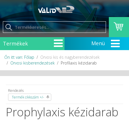
Termékek
Őn itt van: Főlap
Orvosi kis és nagyberendezések
Orvosi kisberendezések
Profilaxis kézidarab
Rendezés
Termék cikkszám +/-
Prophylaxis kézidarab