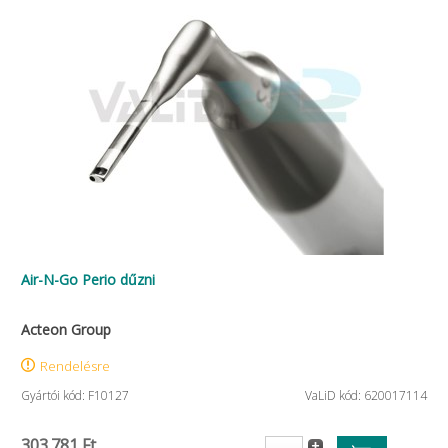
Air-N-Go Perio dűzni
Acteon Group
Rendelésre
Gyártói kód: F10127
VaLiD kód: 620017114
303.781 Ft