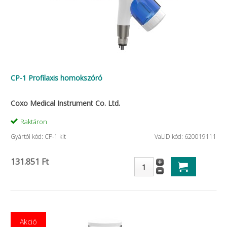
CP-1 Profilaxis homokszóró
Coxo Medical Instrument Co. Ltd.
Raktáron
Gyártói kód: CP-1 kit
VaLiD kód: 620019111
131.851 Ft
Akció