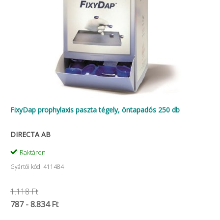
FixyDap prophylaxis paszta tégely, öntapadós 250 db
DIRECTA AB
Raktáron
Gyártói kód: 411484
1.118 Ft
787 - 8.834 Ft