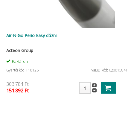
Air-N-Go Perio Easy dűzni
Acteon Group
Raktáron
Gyártói kód: F10126
VaLiD kód: 620015841
303.784 Ft
151.892 Ft