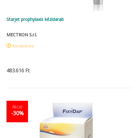
Starjet prophylaxis kézidarab
MECTRON S.r.l.
Rendelésre
483.616 Ft
Akció
-30%