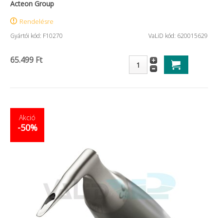
Acteon Group
Rendelésre
Gyártói kód: F10270
VaLiD kód: 620015629
65.499 Ft
Akció
-50%