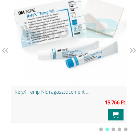
«
»
RelyX Temp NE ragasztócement ...
V
Ft
15.766 Ft