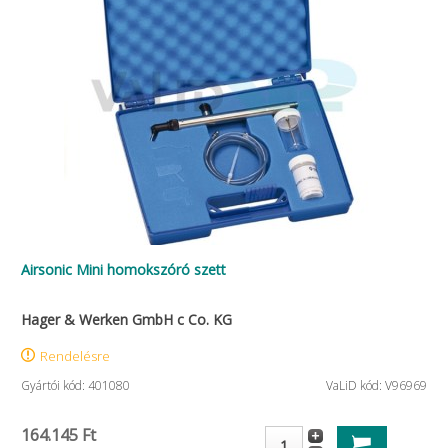
Airsonic Mini homokszóró szett
Hager & Werken GmbH c Co. KG
Rendelésre
Gyártói kód: 401080
VaLiD kód: V96969
164.145 Ft