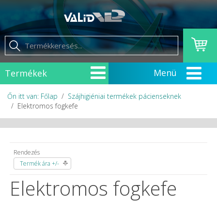
Termékek
Őn itt van: Főlap
Szájhigiéniai termékek pácienseknek
Elektromos fogkefe
Rendezés
Termék ára +/-
Elektromos fogkefe