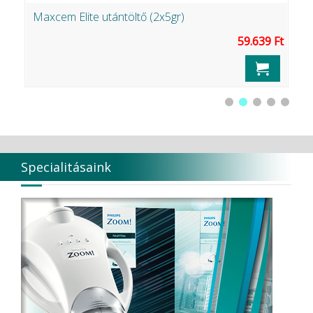
Maxcem Elite utántöltő (2x5gr)
M
Ft
59.639 Ft
Specialitásaink