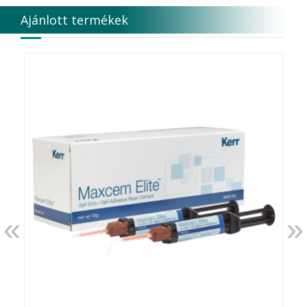
Ajánlott termékek
«
»