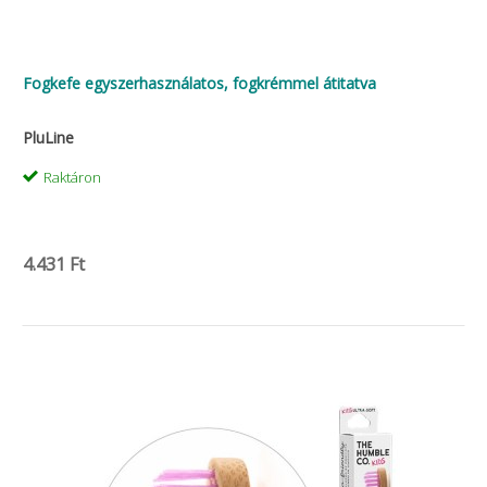
Fogkefe egyszerhasználatos, fogkrémmel átitatva
PluLine
Raktáron
4.431 Ft