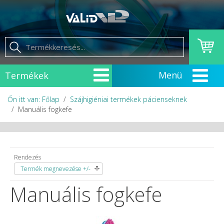
Termékek
Őn itt van: Főlap
Szájhigiéniai termékek pácienseknek
Manuális fogkefe
Rendezés
Termék megnevezése +/-
Manuális fogkefe