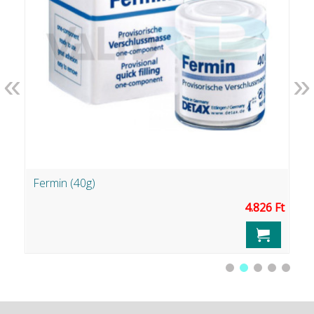
«
»
Fermin (40g)
K
Ft
4.826 Ft