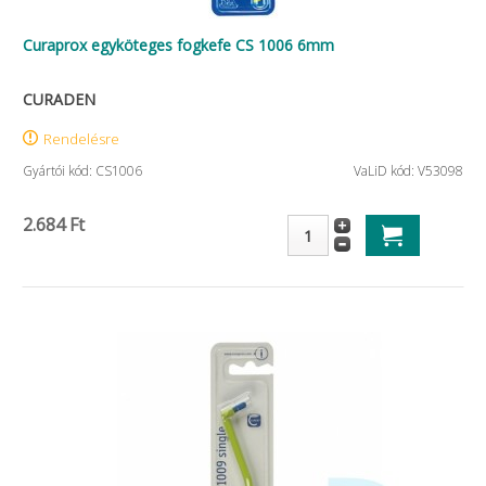
Curaprox egyköteges fogkefe CS 1006 6mm
CURADEN
Rendelésre
Gyártói kód: CS1006
VaLiD kód: V53098
2.684 Ft