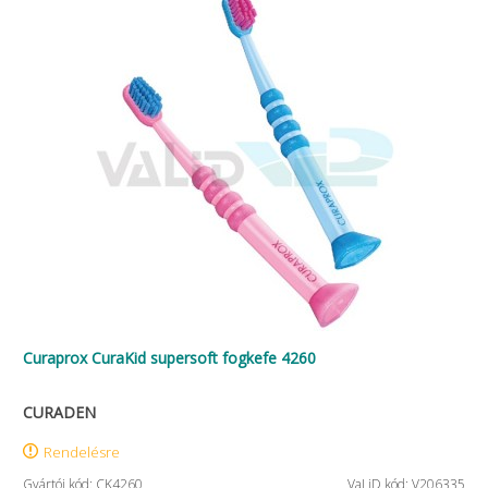
Curaprox CuraKid supersoft fogkefe 4260
CURADEN
Rendelésre
Gyártói kód: CK4260
VaLiD kód: V206335