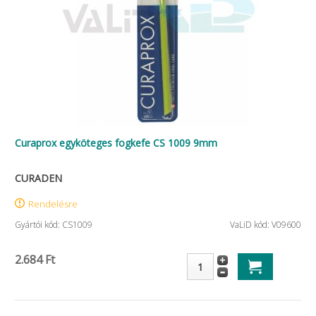
Curaprox egyköteges fogkefe CS 1009 9mm
CURADEN
Rendelésre
Gyártói kód: CS1009
VaLiD kód: V09600
2.684 Ft