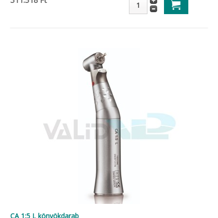
311.518 Ft
CA 1:5 L könyökdarab