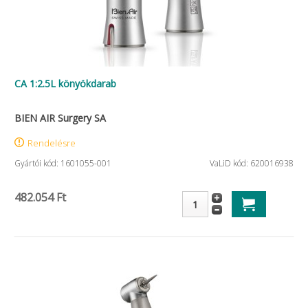
CA 1:2.5L könyökdarab
BIEN AIR Surgery SA
Rendelésre
Gyártói kód: 1601055-001
VaLiD kód: 620016938
482.054 Ft