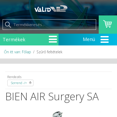
Termékek
Őn itt van: Főlap
Szűrő feltételek
Rendezés
Sorrend -/+
BIEN AIR Surgery SA