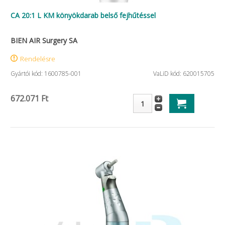
CA 20:1 L KM könyökdarab belső fejhűtéssel
BIEN AIR Surgery SA
Rendelésre
Gyártói kód: 1600785-001
VaLiD kód: 620015705
672.071 Ft