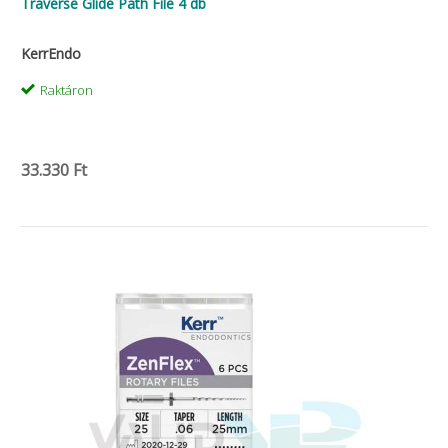
Traverse Glide Path File 4 db
KerrEndo
Raktáron
33.330 Ft