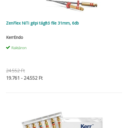
ZenFlex NiTi gépi tágító file 31mm, 6db
KerrEndo
Raktáron
24.552 Ft
19.761 - 24.552 Ft