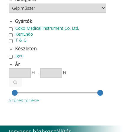
Gyártók
Coxo Medical Instrument Co. Ltd.
KerrEndo
T & G
Készleten
Igen
Ár
Ft
-
Ft
Szűrés törlése
Ingyenes házhozszállítás