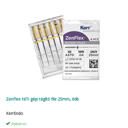
ZenFlex NiTi gépi tágító file 25mm, 6db
KerrEndo
Raktáron