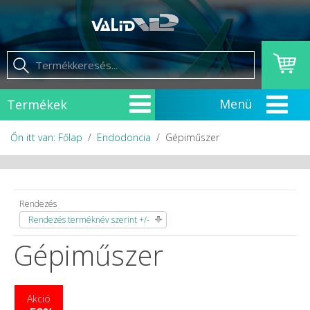
Termékek
Őn itt van: Főlap
Endodoncia
Gépiműszer
Rendezés
Rendezés terméknév szerint +/-
Gépiműszer
Akció