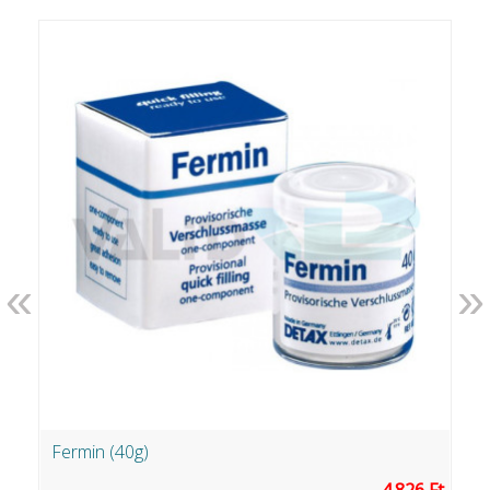
«
»
Fermin (40g)
Z