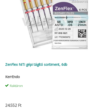
ZenFlex NiTi gépi tágító sortiment, 6db
KerrEndo
Raktáron
24.552 Ft