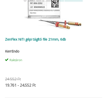
ZenFlex NiTi gépi tágító file 21mm, 6db
KerrEndo
Raktáron
24.552 Ft
19.761 - 24.552 Ft