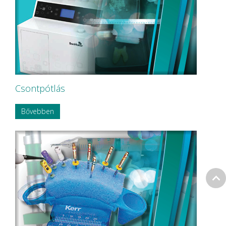
Csontpótlás
Bővebben