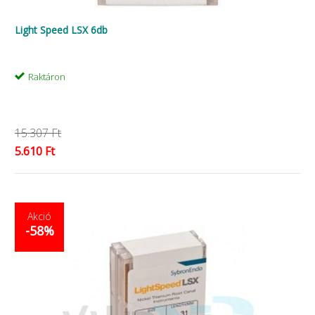
Light Speed LSX 6db
Raktáron
15.307 Ft
5.610 Ft
Akció
-58%