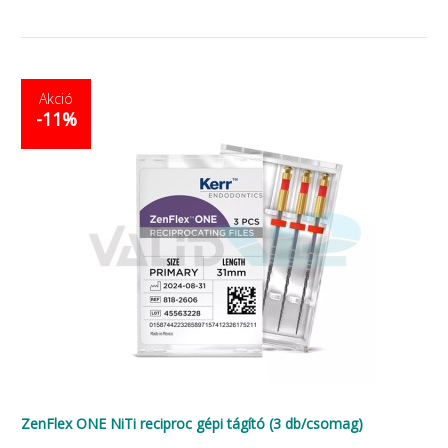
Akció
-11%
ZenFlex ONE NiTi reciproc gépi tágító (3 db/csomag)