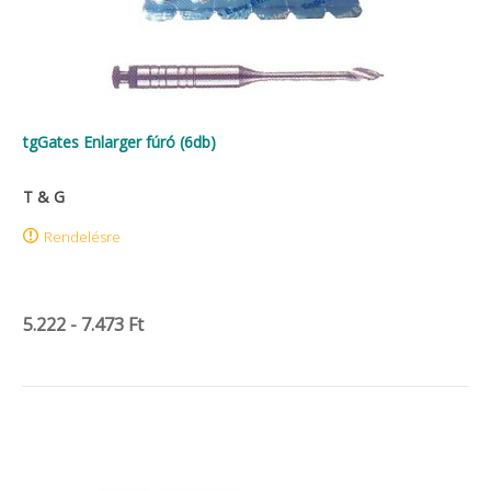
tgGates Enlarger fúró (6db)
T & G
Rendelésre
5.222 - 7.473 Ft