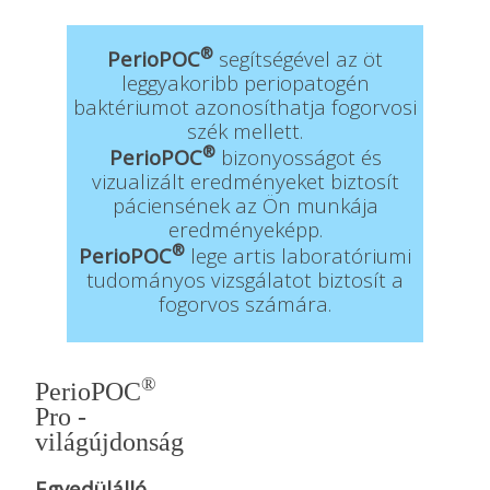
®
PerioPOC
segítségével az öt
leggyakoribb periopatogén
baktériumot azonosíthatja fogorvosi
szék mellett.
®
PerioPOC
bizonyosságot és
vizualizált eredményeket biztosít
páciensének az Ön munkája
eredményeképp.
®
PerioPOC
lege artis laboratóriumi
tudományos vizsgálatot biztosít a
fogorvos számára.
®
PerioPOC
Pro -
világújdonság
Egyedülálló,