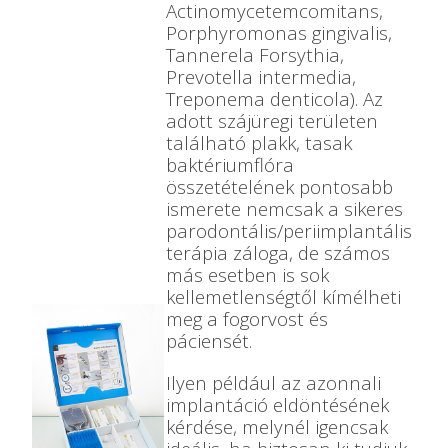
Actinomycetemcomitans,
Porphyromonas gingivalis,
Tannerela Forsythia,
Prevotella intermedia,
Treponema denticola). Az
adott szájüregi területen
található plakk, tasak
baktériumflóra
összetételének pontosabb
ismerete nemcsak a sikeres
parodontális/periimplantális
terápia záloga, de számos
más esetben is sok
kellemetlenségtől kímélheti
meg a fogorvost és
páciensét.
Ilyen például az azonnali
implantáció eldöntésének
kérdése, melynél igencsak