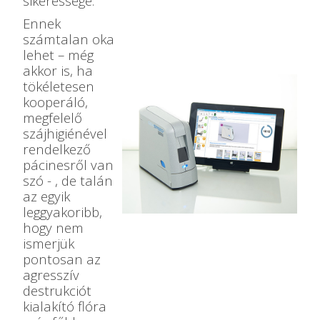
sikeressége.
Ennek
számtalan oka
lehet – még
akkor is, ha
tökéletesen
kooperáló,
megfelelő
szájhigiénével
rendelkező
pácinesről van
szó - , de talán
az egyik
leggyakoribb,
hogy nem
ismerjük
pontosan az
agresszív
destrukciót
kialakító flóra