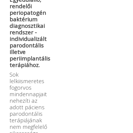
rendelői
periopatogén
baktérium
diagnosztikai
rendszer -
individualizált
parodontális
illetve
periimplantális
terápiához.
Sok
lelkiismeretes
fogorvos
mindennapjait
nehezíti az
adott páciens
parodontális
terápiájának
nem megfelelő