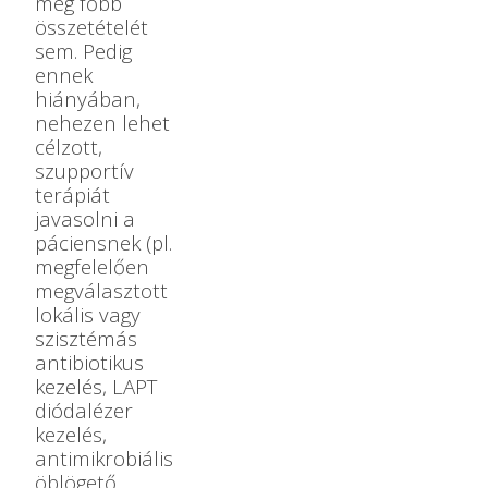
még főbb
összetételét
sem. Pedig
ennek
hiányában,
nehezen lehet
célzott,
szupportív
terápiát
javasolni a
páciensnek (pl.
megfelelően
megválasztott
lokális vagy
szisztémás
antibiotikus
kezelés, LAPT
diódalézer
kezelés,
antimikrobiális
öblögető