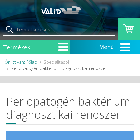
Termékek
Őn itt van: Főlap
Specialitások
Periopatogén baktérium diagnosztikai rendszer
Periopatogén baktérium
diagnosztikai rendszer