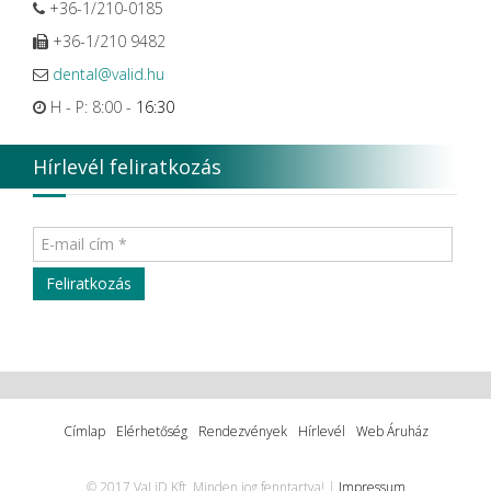
+36-1/210-0185
+36-1/210 9482
dental@valid.hu
H - P: 8:00 -
16:30
Hírlevél feliratkozás
Címlap
Elérhetőség
Rendezvények
Hírlevél
Web Áruház
© 2017 VaLiD Kft. Minden jog fenntartva! |
Impressum