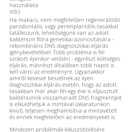
használata
stb.).
Ha makacs, nem megfelelően regenerálódó
parodontális, vagy periimplantális tasakkal
találkozunk, lehetőségünk van az adott
baktérium flóra genetikai azonosítására -
rekombináns DNS diagnosztikai eljárás
igénybevételével. Több probléma is fel
szokott ilyenkor vetődni - egyrészt költséges
eljárás, másrészt általában több napot is
kell várni az eredményre. Ugyanakkor
amiről keveset beszélnek az ilyen
diagnosztikai eljárás esetén, hogy az adott
tasakban már akár fél-egy éve is elpusztult
baktériumok visszamaradt DNS fragmentjeit
is elküldhetjük a mintával (akaratunkon
kívül), teljesen meghamisítva a mintavételt
és ennek megfelelően az eredményeket is.
Mindezen problémák kiküszöbölésére