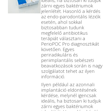
ideális, ha biztosan ki tudjuk
zárni egyes baktériumok
jelenlétét. Hasonló a kérdés
az endo-parodontális léziók
esetén, ahol sokkal
biztosabban tudunk
megfelelő antibiotikus
terápiát választani a
PerioPOC Pro diagnosztikát
követően. Egyes
periradikuláris és
periimplantális sebészeti
beavatkozások során is nagy
szolgálatot tehet az ilyen
információ.
Ilyen például az azonnali
implantáció eldöntésének
kérdése, melynél igencsak
ideális, ha biztosan ki tudjuk
zárni egyes baktériumok