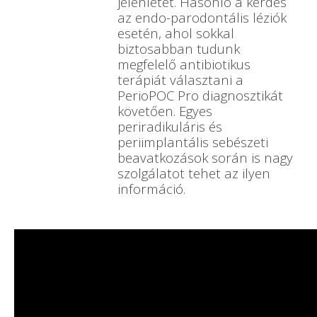
jelenlétét. Hasonló a kérdés
az endo-parodontális léziók
esetén, ahol sokkal
biztosabban tudunk
megfelelő antibiotikus
terápiát választani a
PerioPOC Pro diagnosztikát
követően. Egyes
periradikuláris és
periimplantális sebészeti
beavatkozások során is nagy
szolgálatot tehet az ilyen
információ.