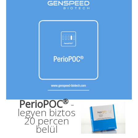
®
PerioPOC
-
legyen biztos
20 percen
belül