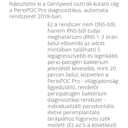
fejlesztette ki a GenSpeed osztrák kutató cég
a PerioPOC Pro diagnosztikus, automata
rendszerét 2018-ban.
Ez a rendszer nem DNS-ből,
hanem RNS-ből tudja
meghatározni (RNS 1-3 órán
belül elbomlik) az adott
mintában található 5
legagresszívebb és leginkább
perio-patogén baktérium
jelenlétét kevesebb, mint 20
percen belül, közvetlen a
PerioPOC Pro - világújdonság
Egyedülálló, rendelői
periopatogén baktérium
diagnosztikai rendszer -
individualizált parodontális
illetve periimplantális
terápiához fogorvosi szék
mellett. (Ez az 5 a következő: