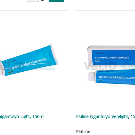
híganfolyó Light, 150ml
Pluline híganfolyó Verylight, 1
PluLine