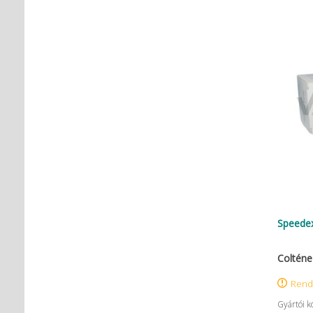
Speedex
Colténe
Rend
Gyártói k