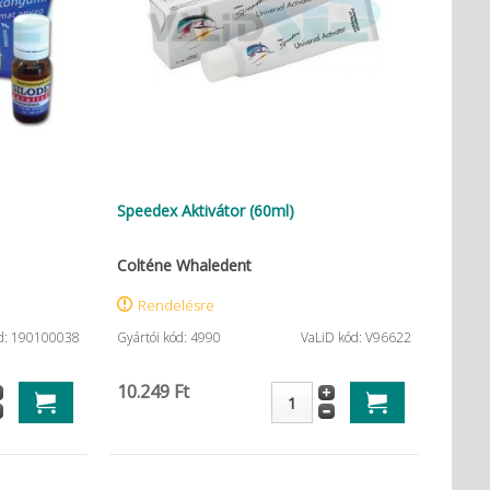
Speedex Aktivátor (60ml)
Colténe Whaledent
Rendelésre
d: 190100038
Gyártói kód: 4990
VaLiD kód: V96622
10.249 Ft