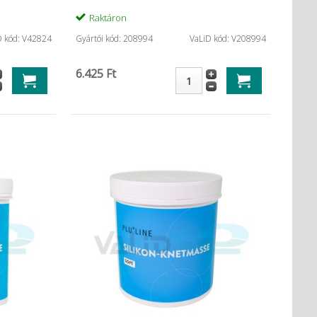
Raktáron
D kód: V42824
Gyártói kód: 208994
VaLiD kód: V208994
6.425 Ft
forált ...
Futar D (2x50ml) Új
Panasi
282 Ft
20.248 Ft