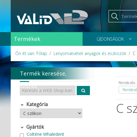
Termékek
ÚJDONSÁGOK
Őn itt van: Főlap
Lenyomatvételi anyagok és eszközök
C 
Termék keresése,
Rendezés
szűrés
Rendezés
C sz
Kategória
Gyártók
Colténe Whaledent