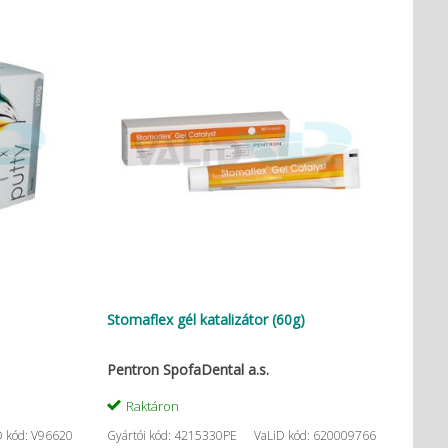
Stomaflex gél katalizátor (60g)
Pentron SpofaDental a.s.
Raktáron
D kód: V96620
Gyártói kód: 4215330PE
VaLiD kód: 620009766