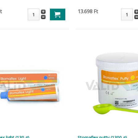
t
13.698 Ft
x light (130 g)
Stomaflex putty (1300 g)