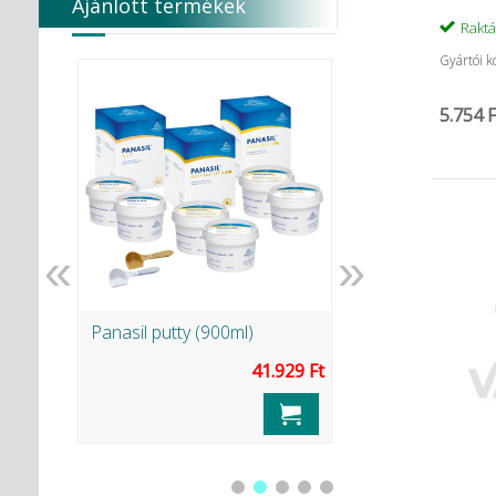
Ajánlott termékek
Rakt
Gyártói k
5.754 F
«
»
Panasil putty (900ml)
Sterilizáló fólia 2
.248 Ft
41.929 Ft
Termék rés
adata