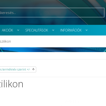
AKCIÓK
SPECIALITÁSOK
INFORMÁCIÓK
szilikon
 terméknév szerint +/-
ilikon