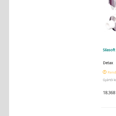
Silasoft
Detax
Rend
Gyártói k
18.368