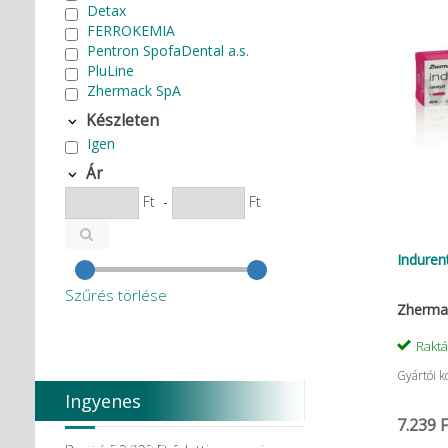
Detax
FERROKEMIA
Pentron SpofaDental a.s.
PluLine
Zhermack SpA
Készleten
Igen
Ár
Ft
-
Ft
Indurent
Szűrés törlése
Zherma
Rakt
Gyártói 
Ingyenes
7.239 F
házhozszállítás