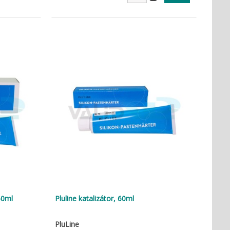
50ml
Pluline katalizátor, 60ml
PluLine