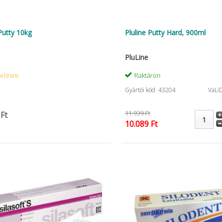
Putty 10kg
Pluline Putty Hard, 900ml
PluLine
elésre
Raktáron
Gyártói kód: 43204
VaLi
11.939 Ft
 Ft
10.089 Ft