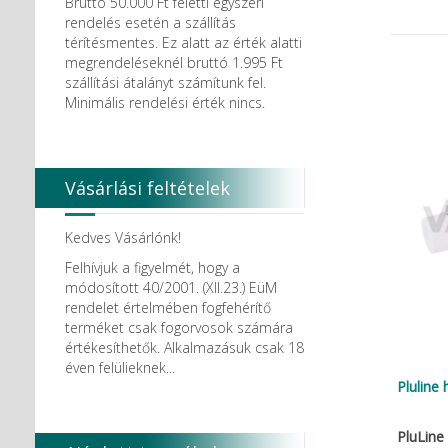
Bruttó 50.000 Ft feletti egyszeri
rendelés esetén a szállítás
térítésmentes. Ez alatt az érték alatti
megrendeléseknél bruttó 1.995 Ft
szállítási átalányt számítunk fel.
Minimális rendelési érték nincs.
Vásárlási feltételek
Kedves Vásárlónk!
Felhívjuk a figyelmét, hogy a
módosított 40/2001. (XII.23.) EüM
rendelet értelmében fogfehérítő
terméket csak fogorvosok számára
értékesíthetők. Alkalmazásuk csak 18
éven felülieknek...
Pluline 
PluLine