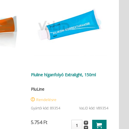
Pluline híganfolyó Extralight, 150ml
PluLine
Rendelésre
Gyártói kód: 89354
VaLiD kód: V89354
5.754 Ft