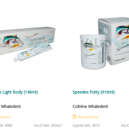
 Light Body (140ml)
Speedex Putty (910ml)
 Whaledent
Colténe Whaledent
elésre
Rendelésre
ód: 4980
VaLiD kód: V96621
Gyártói kód: 4970
VaLi