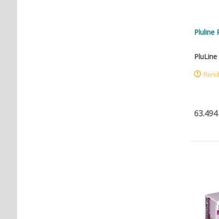
Pluline 
PluLine
Rend
63.494