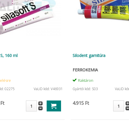
 S, 160 ml
Silodent garnitúra
FERROKEMIA
elésre
Raktáron
ód: 02275
VaLiD kód: V46931
Gyártói kód: S03
VaLiD kó
 Ft
4.915 Ft