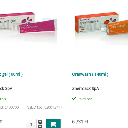
 gel ( 60ml )
Oranwash ( 140ml )
ck SpA
Zhermack SpA
áron
Raktáron
kód: C100700
VaLiD kód: 620013417
t
6.731 Ft