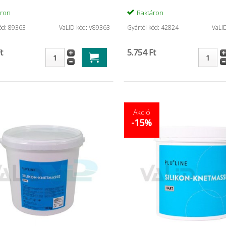
áron
Raktáron
ód: 89363
VaLiD kód: V89363
Gyártói kód: 42824
VaLi
t
5.754 Ft
Akció
-15%
00 méter ...
NX3 Automix D-C
Miratray per
fecskendős ...
54.468 Ft
zletes
i