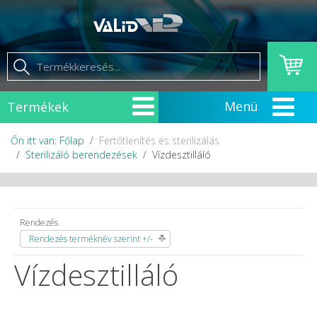
Termékek
Őn itt van: Főlap
Fertőtlenítés és sterilizálás
Sterilizáló berendezések
Vízdesztilláló
Rendezés
Rendezés terméknév szerint +/-
Vízdesztilláló