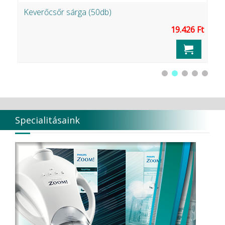
Keverőcsőr sárga (50db)
N
Ft
19.426 Ft
Specialitásaink