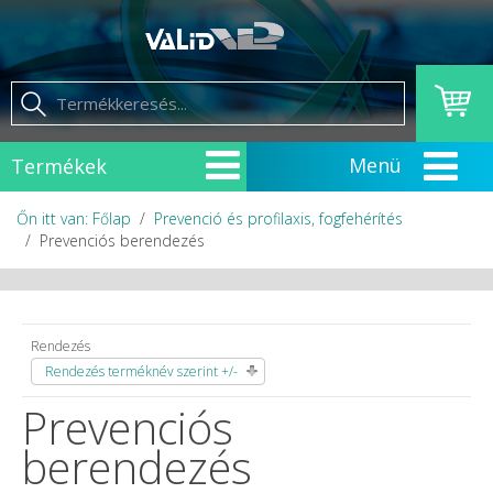
Termékek
Őn itt van: Főlap
Prevenció és profilaxis, fogfehérítés
Prevenciós berendezés
Rendezés
Rendezés terméknév szerint +/-
Prevenciós
berendezés