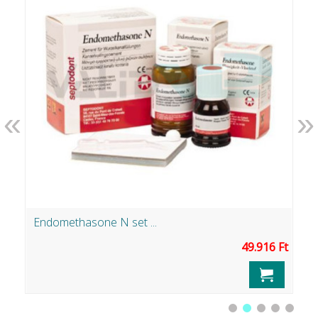
«
»
Endomethasone N set ...
M
Ft
49.916 Ft