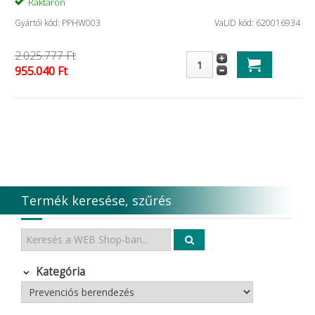
Raktáron
Gyártói kód: PPHW003
VaLiD kód: 620016934
2.025.777 Ft
955.040 Ft
Termék keresése, szűrés
Kategória