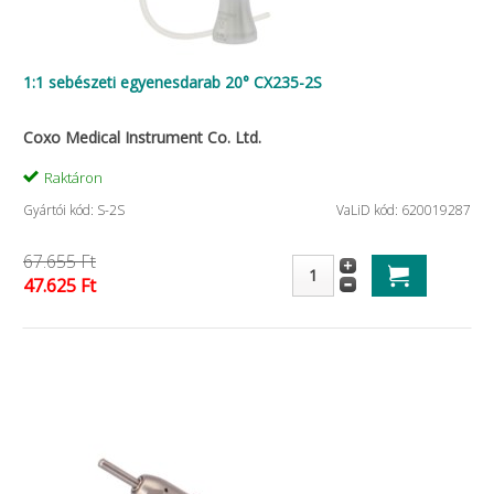
1:1 sebészeti egyenesdarab 20° CX235-2S
Coxo Medical Instrument Co. Ltd.
Raktáron
Gyártói kód: S-2S
VaLiD kód: 620019287
67.655 Ft
47.625 Ft