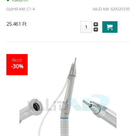
Gyártói kód: C1-4
VaLiD kód: 620020339
25.461 Ft
Akció
-30%