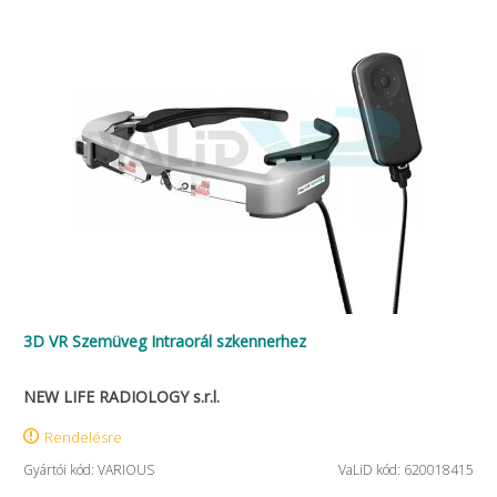
3D VR Szemüveg Intraorál szkennerhez
NEW LIFE RADIOLOGY s.r.l.
Rendelésre
Gyártói kód: VARIOUS
VaLiD kód: 620018415