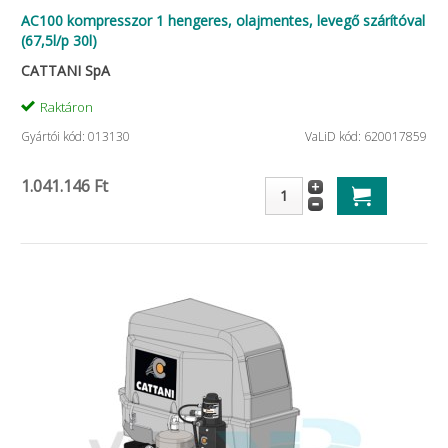
AC100 kompresszor 1 hengeres, olajmentes, levegő szárítóval
(67,5l/p 30l)
CATTANI SpA
Raktáron
Gyártói kód: 013130
VaLiD kód: 620017859
1.041.146 Ft