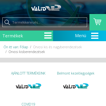
Termékek
Őn itt van: Főlap
Orvosi kis és nagyberendezések
Orvosi kisberendezések
AJÁNLOTT TERMÉKEINK
Belmont kezelőegységek
COVID19