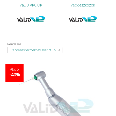
VaLiD AKCIÓK
Védőeszközök
Rendezés
Rendezés terméknév szerint +/-
Akció
-40%