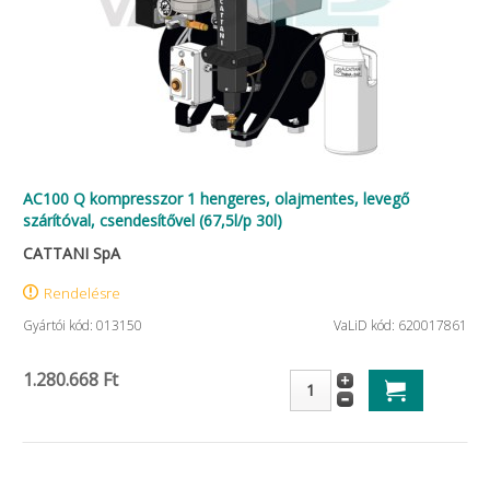
AC100 Q kompresszor 1 hengeres, olajmentes, levegő
szárítóval, csendesítővel (67,5l/p 30l)
CATTANI SpA
Rendelésre
Gyártói kód: 013150
VaLiD kód: 620017861
1.280.668 Ft