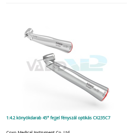
1:4.2 könyökdarab 45° fejjel fényszál optikás CX235C7
Coxo Medical Instrument Co. Ltd.