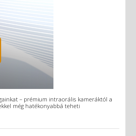
gainkat – prémium intraorális kameráktól a
yekkel még hatékonyabbá teheti