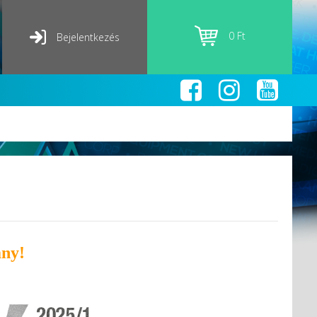
0 Ft
Bejelentkezés
ány
!