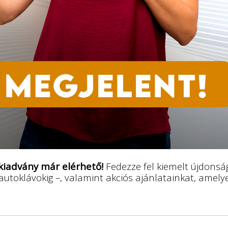
 kiadvány már elérhető!
Fedezze fel kiemelt újdonsá
toklávokig –, valamint akciós ajánlatainkat, amel