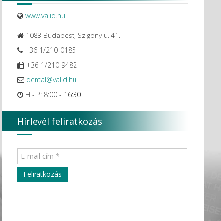
www.valid.hu
1083 Budapest, Szigony u. 41.
+36-1/210-0185
+36-1/210 9482
dental@valid.hu
H - P: 8:00 -
16:30
Hírlevél feliratkozás