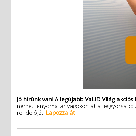
Jó hírünk van!
A legújabb VaLiD Világ akciós
német lenyomatanyagokon át a leggyorsabb au
rendelőjét.
Lapozza át!