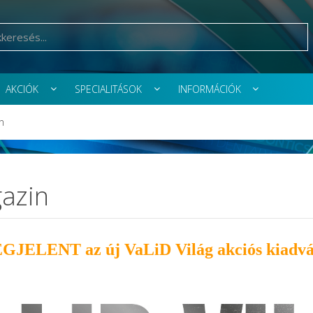
AKCIÓK
SPECIALITÁSOK
INFORMÁCIÓK
n
gazin
GJELENT az új VaLiD Világ akciós kiadv