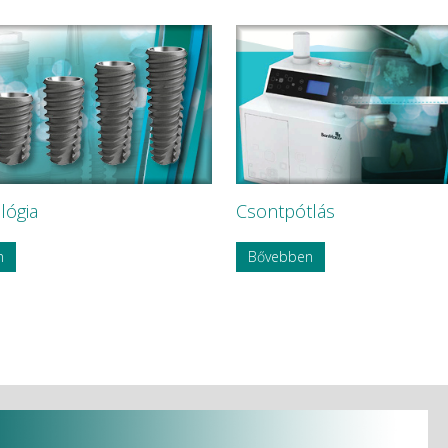
lógia
Csontpótlás
n
Bővebben