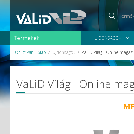
Termékek
ÚJDONSÁGOK
Őn itt van: Főlap
Újdonságok
VaLiD Világ - Online magazi
VaLiD Világ - Online ma
ME