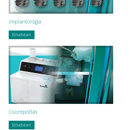
Implantológia
Bővebben
Csontpótlás
Bővebben