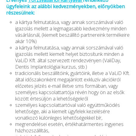
Érvényes
Törzsvásárlói Kártyával
rendelkező
ügyfeleink az alábbi kedvezményekben, előnyökben
részesülnek:
a kártya felmutatása, vagy annak sorszámával való
igazolás mellett a legmagasabb kedvezmény minden
vásárlásnál, (kiemelt beszállító partnereink termékeire
akár 10%)
a kártya felmutatása, vagy annak sorszámával való
igazolás mellett kiemelt helyet biztosítunk minden a
VaLiD Kft. által szervezett rendezvényen (ValiDay,
Dentis Implantológiai kurzus, stb.)
tradicionális beszállítóink, gyártóink, illetve a VaLiD Kft.
által időszakonként megajánlott exkluzív akciókról
előzetes jelzés e-mail illetve sms formában, vagy
személyes kapcsolattartója révén hogy ön az elsők
között értesüljön a lehetőségekről
személyes kapcsolattartóval való együttműködés
lehetősége, aki a kiemelt ügyfelek kezelésére
vonatkozó különleges lehetőségekkel bír,
megrendelései esetén, értékhatármentes ingyenes
házhozszállítás,