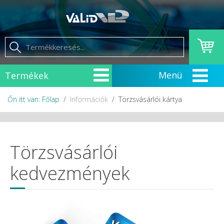
Termékek
Őn itt van: Főlap
Információk
Törzsvásárlói kártya
Törzsvásárlói
kedvezmények