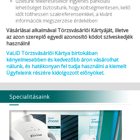
üzletünk felkeresésekor ingyenes parkolási
lehetőséget biztosítunk, hogy költségmentesen, kellő
időt tölthessen szakreferenseinkkel, a kívánt
információk megszerzése érdekében
Vásárlásai alkalmával Törzsvásárlói Kártyáját, illetve
az azon szereplő egyedi azonosító kódot szíveskedjék
használni!
VaLiD Törzsvásárlói Kártya birtokában
kényelmesebben és kedvezőbb áron vásárolhat
nálunk, és hatékonyan fel tudja használni a kiemelt
Ügyfeleink részére kidolgozott előnyöket.
Specialitásaink