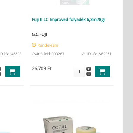
Fuji II LC Improved folyadék 6,8ml/8gr
G.C.FUJI
Rendelésre
iD kód: 46538
Gyártói kód: 003263
VaLiD kód: V82351
26.709 Ft