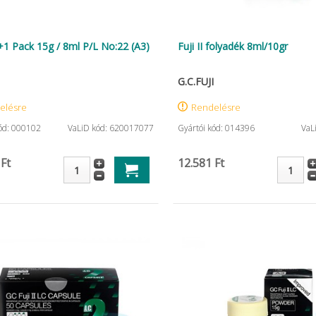
 1+1 Pack 15g / 8ml P/L No:22 (A3)
Fuji II folyadék 8ml/10gr
G.C.FUJI
elésre
Rendelésre
kód: 000102
VaLiD kód: 620017077
Gyártói kód: 014396
VaL
 Ft
12.581 Ft