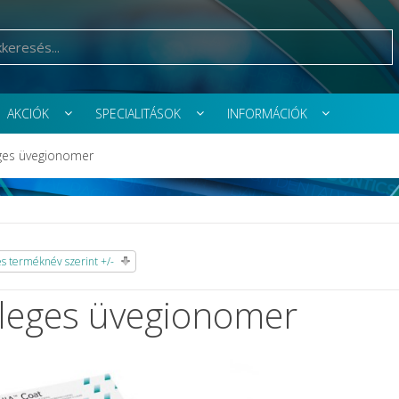
AKCIÓK
SPECIALITÁSOK
INFORMÁCIÓK
ges üvegionomer
 terméknév szerint +/-
leges üvegionomer