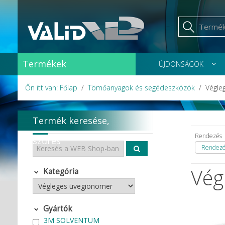
Termékek
ÚJDONSÁGOK
Őn itt van: Főlap
Tömőanyagok és segédeszközök
Végle
Termék keresése,
Rendezés
szűrés
Rendezés
Vég
Kategória
Gyártók
3M SOLVENTUM