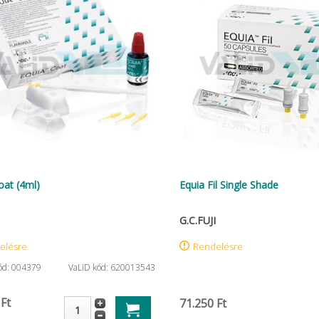
oat (4ml)
Equia Fil Single Shade
G.C.FUJI
elésre
Rendelésre
kód: 004379
VaLiD kód: 620013543
 Ft
71.250 Ft