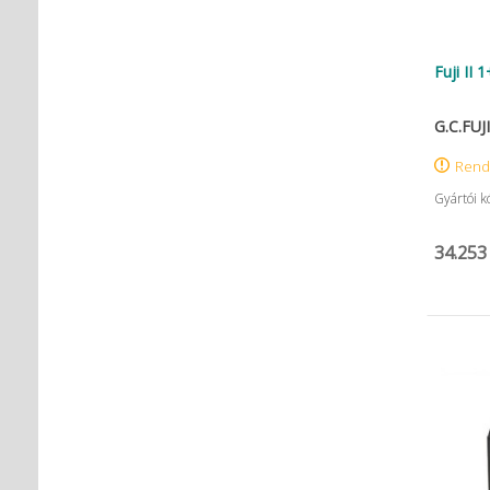
Fuji II
G.C.FUJI
Rend
Gyártói 
34.253