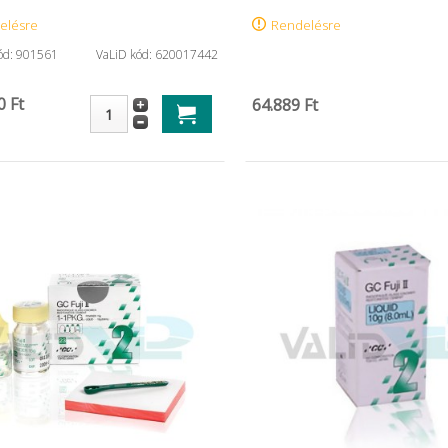
elésre
Rendelésre
kód: 901561
VaLiD kód: 620017442
0 Ft
64.889 Ft
ntöltő
Alustat liquid (10gr)
CaviWipes f
...
3.622 Ft
59.639 Ft