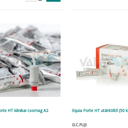
orte HT klinikai csomag A2
Equia Forte HT utántöltő (50 
G.C.FUJI