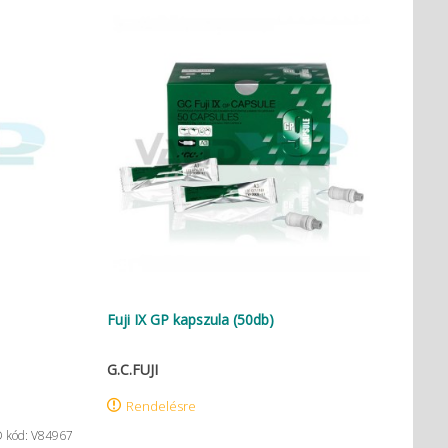
Fuji IX GP kapszula (50db)
G.C.FUJI
Rendelésre
D kód: V84967