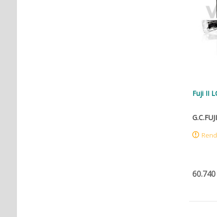
Fuji II
G.C.FUJI
Rend
60.740