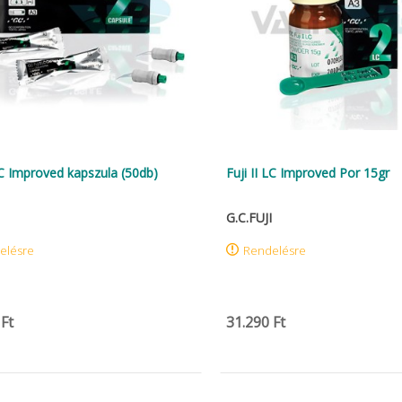
 LC Improved kapszula (50db)
Fuji II LC Improved Por 15gr
G.C.FUJI
elésre
Rendelésre
 Ft
31.290 Ft