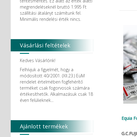
térítésmentes. Ez alatt az érték alatti
megrendeléseknél bruttó 1.995 Ft
szállítási átalányt számítunk fel.
Minimális rendelési érték nincs.
Vásárlási feltételek
Kedves Vásárlónk!
Felhívjuk a figyelmét, hogy a
módosított 40/2001. (XII.23.) EüM
rendelet értelmében fogfehérítő
terméket csak fogorvosok számára
értékesíthetők. Alkalmazásuk csak 18
éven felülieknek...
Equia F
Ajánlott termékek
G.C.FUJI