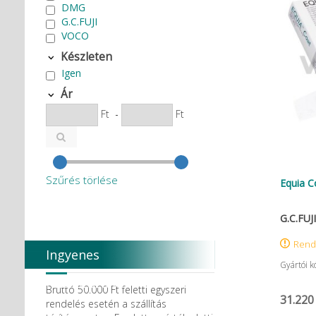
DMG
G.C.FUJI
VOCO
Készleten
Igen
Ár
Ft
-
Ft
Szűrés törlése
Equia C
G.C.FUJI
Rend
Ingyenes
Gyártói 
házhozszállítás
Bruttó 50.000 Ft feletti egyszeri
31.220
rendelés esetén a szállítás