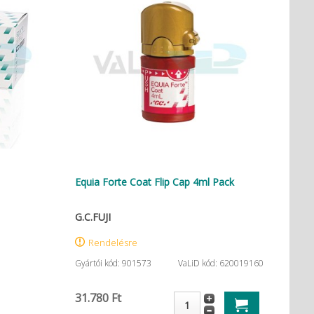
Equia Forte Coat Flip Cap 4ml Pack
G.C.FUJI
Rendelésre
Gyártói kód: 901573
VaLiD kód: 620019160
31.780 Ft