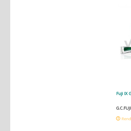
Fuji IX
G.C.FUJI
Rend