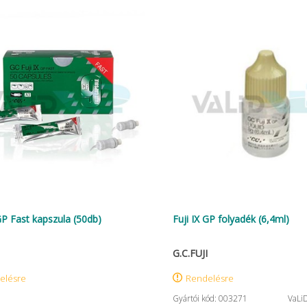
 GP Fast kapszula (50db)
Fuji IX GP folyadék (6,4ml)
G.C.FUJI
elésre
Rendelésre
Gyártói kód: 003271
VaLi