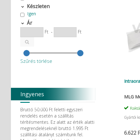
Készleten
Igen
Ár
Ft
-
Ft
Szűrés törlése
Intraor
Ingyenes
MLG Me
házhozszállítás
Rakt
Bruttó 50.000 Ft feletti egyszeri
rendelés esetén a szállítás
Gyártói k
térítésmentes. Ez alatt az érték alatti
megrendeléseknél bruttó 1.995 Ft
6.622 F
szállítási átalányt számítunk fel.