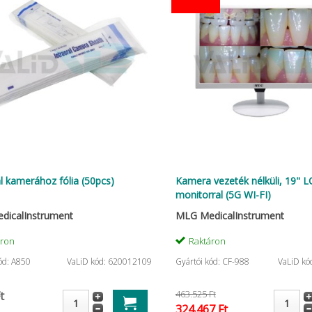
al kamerához fólia (50pcs)
Kamera vezeték nélküli, 19" 
monitorral (5G WI-FI)
dicalInstrument
MLG MedicalInstrument
áron
Raktáron
ód: A850
VaLiD kód: 620012109
Gyártói kód: CF-988
VaLiD kó
463.525 Ft
t
324.467 Ft