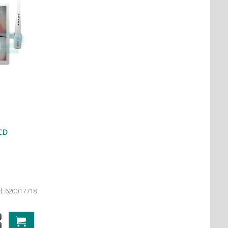
LCD
d: 620017718