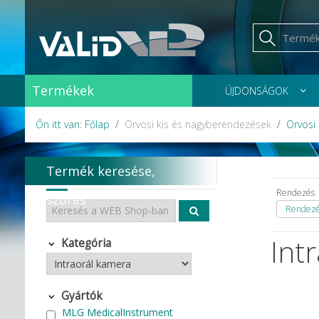
Termékek
ÚJDONSÁGOK
Őn itt van: Főlap
Orvosi kis és nagyberendezések
Orvosi
Termék keresése,
Rendezés
szűrés
Rendezés
Int
Kategória
Gyártók
MLG MedicalInstrument