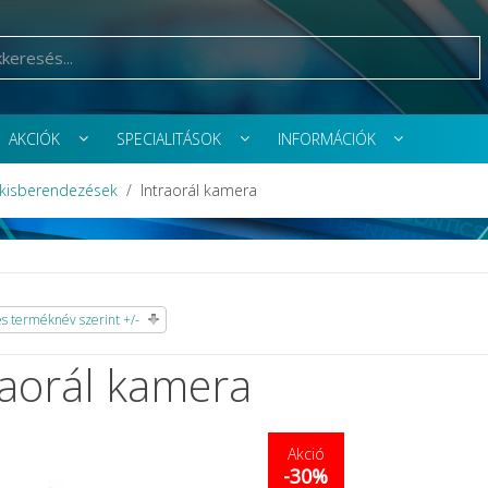
AKCIÓK
SPECIALITÁSOK
INFORMÁCIÓK
 kisberendezések
Intraorál kamera
 terméknév szerint +/-
raorál kamera
Akció
-30%