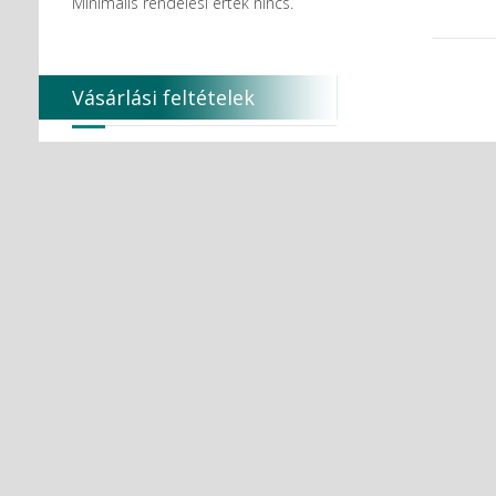
Minimális rendelési érték nincs.
Vásárlási feltételek
Kedves Vásárlónk!
Felhívjuk a figyelmét, hogy a
módosított 40/2001. (XII.23.) EüM
rendelet értelmében fogfehérítő
terméket csak fogorvosok számára
értékesíthetők. Alkalmazásuk csak 18
éven felülieknek...
Ajánlott termékek