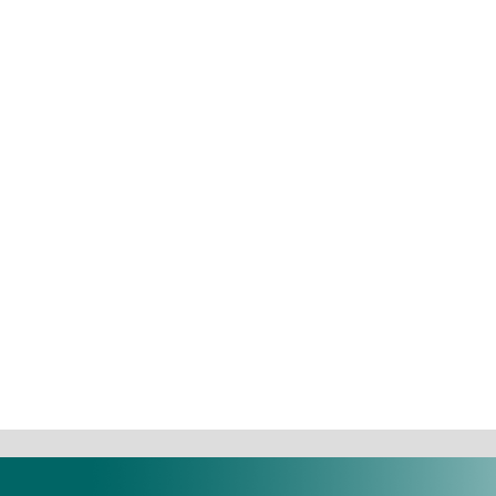
set ...
Okklúziós papírtömb kék-
Plurafill Fl
piros ...
49.916 Ft
6.621 Ft
Termé