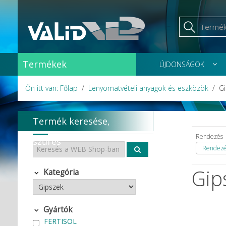
Termékek
ÚJDONSÁGOK
Őn itt van: Főlap
Lenyomatvételi anyagok és eszközök
G
Termék keresése,
Rendezés
szűrés
Rendezés
Gip
Kategória
Gyártók
FERTISOL