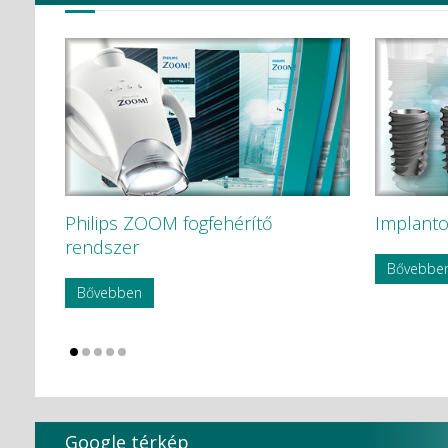
Philips ZOOM fogfehérítő
Implanto
rendszer
Bővebbe
Bővebben
Google térkép