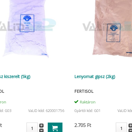
z kiszerelt (5kg)
Lenyomat gipsz (2kg)
OL
FERTISOL
áron
Raktáron
ód: G03
VaLiD kód: 620001756
Gyártói kód: G01
VaLiD kó
t
2.705 Ft