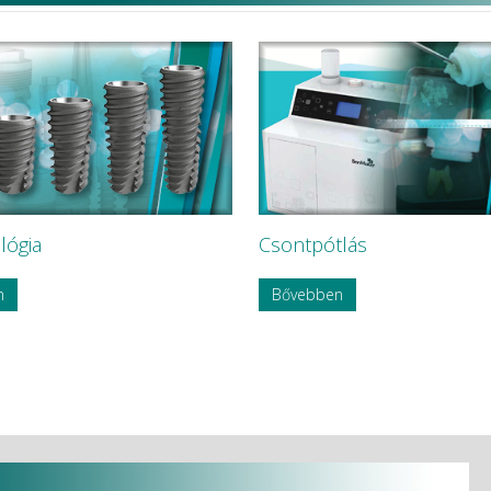
lógia
Csontpótlás
n
Bővebben