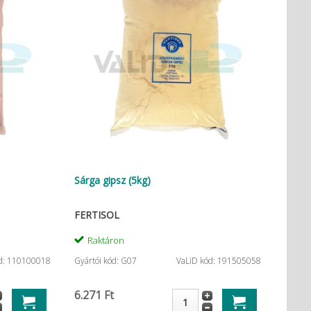
Sárga gipsz (5kg)
FERTISOL
Raktáron
d: 110100018
Gyártói kód: G07
VaLiD kód: 191505058
6.271 Ft