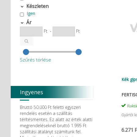
Készleten
Igen
Ár
Ft
-
Ft
Szűrés törlése
Kék gips
Ingyenes
FERTIS
házhozszállítás
Rakt
Bruttó 50.000 Ft feletti egyszeri
rendelés esetén a szállítás
Gyártói k
térítésmentes. Ez alatt az érték alatti
megrendeléseknél bruttó 1.995 Ft
6.271 F
szállítási átalányt számítunk fel.