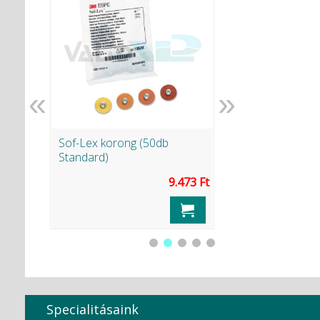
«
»
ntöltő
Sof-Lex korong (50db
Endomethasone N 
Standard)
.008 Ft
9.473 Ft
Specialitásaink