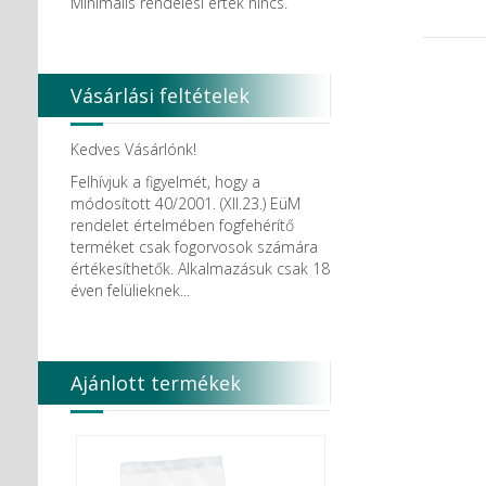
Minimális rendelési érték nincs.
Vásárlási feltételek
Kedves Vásárlónk!
Felhívjuk a figyelmét, hogy a
módosított 40/2001. (XII.23.) EüM
rendelet értelmében fogfehérítő
terméket csak fogorvosok számára
értékesíthetők. Alkalmazásuk csak 18
éven felülieknek...
Ajánlott termékek