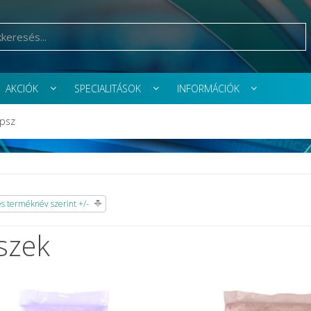
AKCIÓK
SPECIALITÁSOK
INFORMÁCIÓK
ipsz
 terméknév szerint +/-
szek