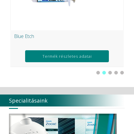
Blue Etch
Z
Termék részletes adatai
Specialitásaink