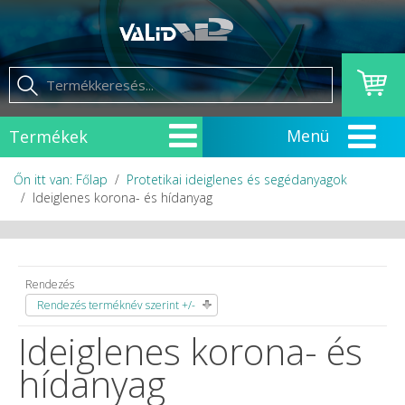
Termékek
Őn itt van: Főlap
Protetikai ideiglenes és segédanyagok
Ideiglenes korona- és hídanyag
Rendezés
Rendezés terméknév szerint +/-
Ideiglenes korona- és
hídanyag