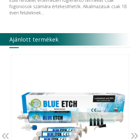
EüM rendelet értelmében fogfehérítő terméket csak
fogorvosok számára értékesíthetők. Alkalmazásuk csak 18
éven felülieknek...
Ajánlott termékek
«
»