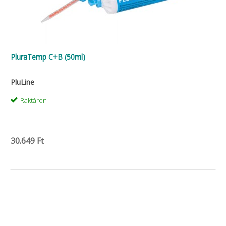
PluraTemp C+B (50ml)
PluLine
Raktáron
30.649 Ft