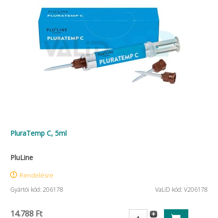
PluraTemp C, 5ml
PluLine
Rendelésre
Gyártói kód: 206178
VaLiD kód: V206178
14.788 Ft