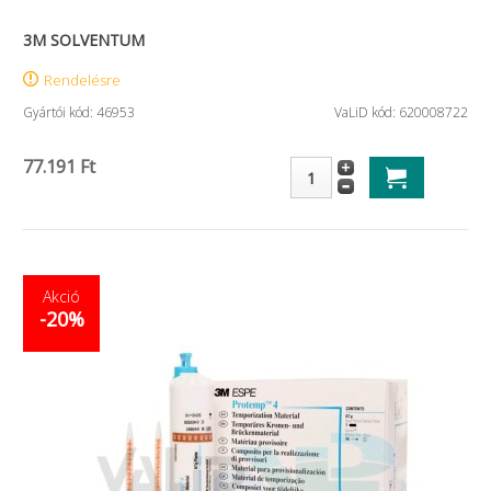
3M SOLVENTUM
Rendelésre
Gyártói kód: 46953
VaLiD kód: 620008722
77.191 Ft
Akció
-20%