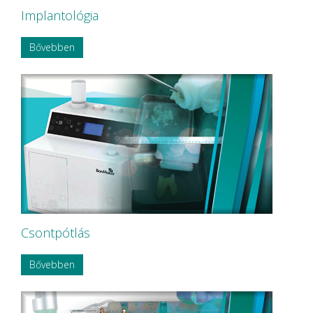
Implantológia
Bővebben
Csontpótlás
Bővebben