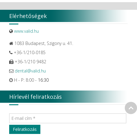
Elérhetőségek
www.valid.hu
1083 Budapest, Szigony u. 41.
+36-1/210-0185
+36-1/210 9482
dental@valid.hu
H - P: 8:00 -
16:30
Hírlevél feliratkozás