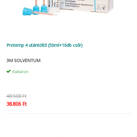
Protemp 4 utántöltő (50ml+16db csőr)
3M SOLVENTUM
Raktáron
48.508 Ft
38.806 Ft