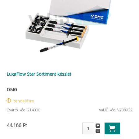
LuxaFlow Star Sortiment készlet
DMG
Rendelésre
Gyártói kód: 214000
VaLiD kód: V208922
44.166 Ft