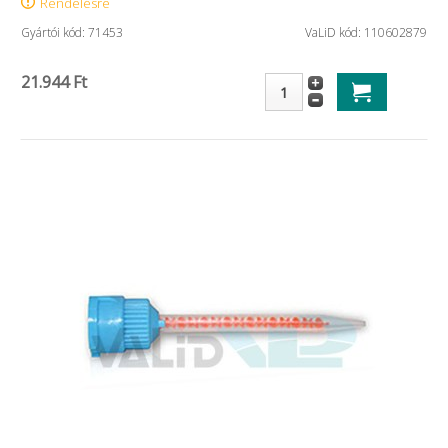
Rendelésre
Gyártói kód: 71453
VaLiD kód: 110602879
21.944 Ft