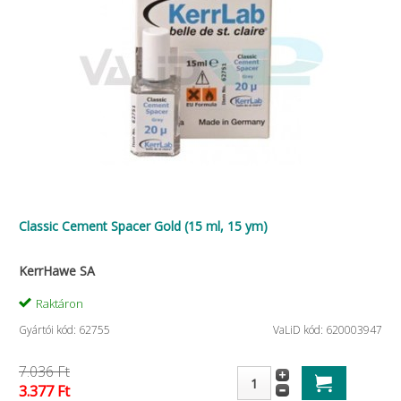
Classic Cement Spacer Gold (15 ml, 15 ym)
KerrHawe SA
Raktáron
Gyártói kód: 62755
VaLiD kód: 620003947
7.036 Ft
3.377 Ft