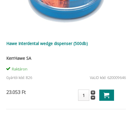
Hawe Interdental wedge dispenser (500db)
KerrHawe SA
Raktáron
Gyártói kód: 826
VaLiD kód: 620009646
23.053 Ft