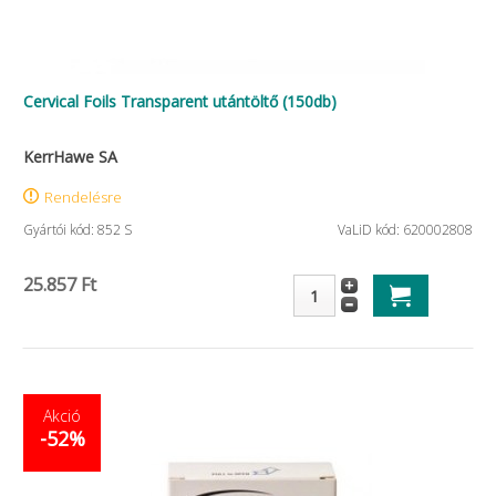
Cervical Foils Transparent utántöltő (150db)
KerrHawe SA
Rendelésre
Gyártói kód: 852 S
VaLiD kód: 620002808
25.857 Ft
Akció
-52%