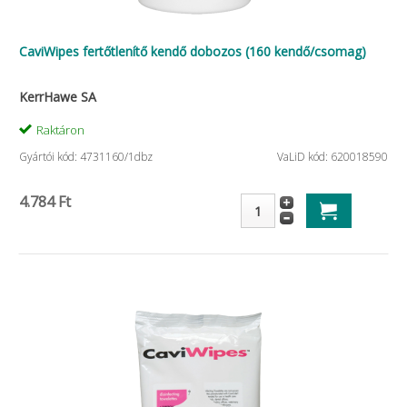
CaviWipes fertőtlenítő kendő dobozos (160 kendő/csomag)
KerrHawe SA
Raktáron
Gyártói kód: 4731160/1dbz
VaLiD kód: 620018590
4.784 Ft