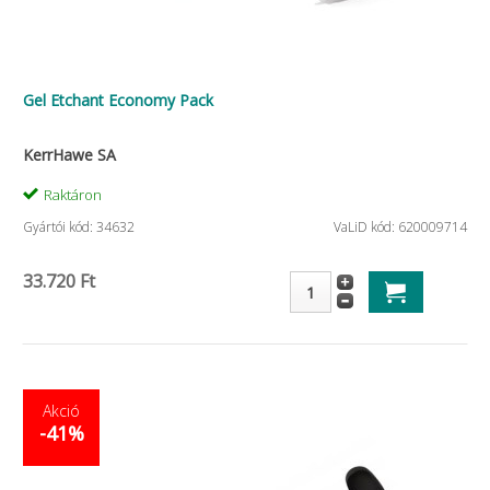
Gel Etchant Economy Pack
KerrHawe SA
Raktáron
Gyártói kód: 34632
VaLiD kód: 620009714
33.720 Ft
Akció
-41%