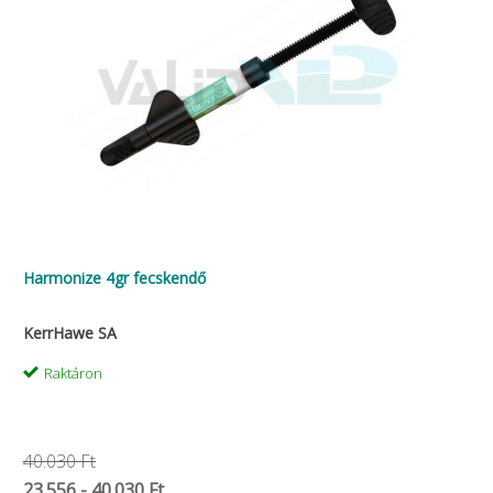
Harmonize 4gr fecskendő
KerrHawe SA
Raktáron
40.030 Ft
23.556 - 40.030 Ft