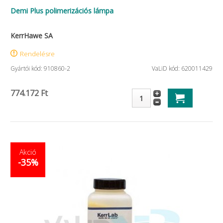
Demi Plus polimerizációs lámpa
KerrHawe SA
Rendelésre
Gyártói kód: 910860-2
VaLiD kód: 620011429
774.172 Ft
Akció
-35%