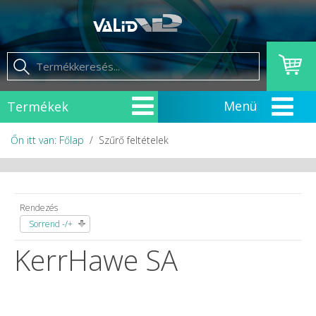
Termékek
Őn itt van: Főlap
Szűrő feltételek
Rendezés
Sorrend -/+
KerrHawe SA