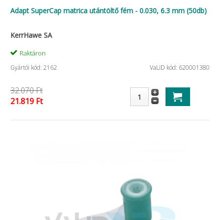
Adapt SuperCap matrica utántöltő fém - 0.030, 6.3 mm (50db)
KerrHawe SA
Raktáron
Gyártói kód: 2162
VaLiD kód: 620001380
32.070 Ft
21.819 Ft