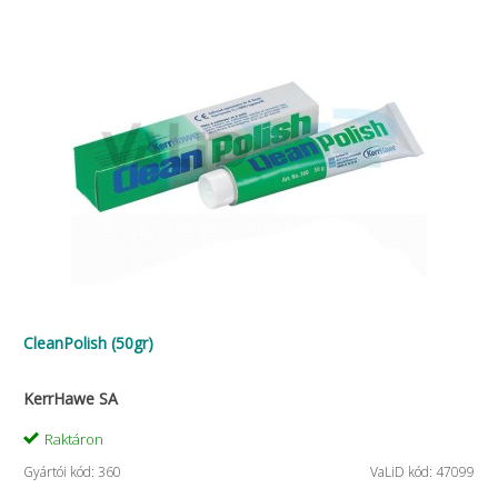
CleanPolish (50gr)
KerrHawe SA
Raktáron
Gyártói kód: 360
VaLiD kód: 47099