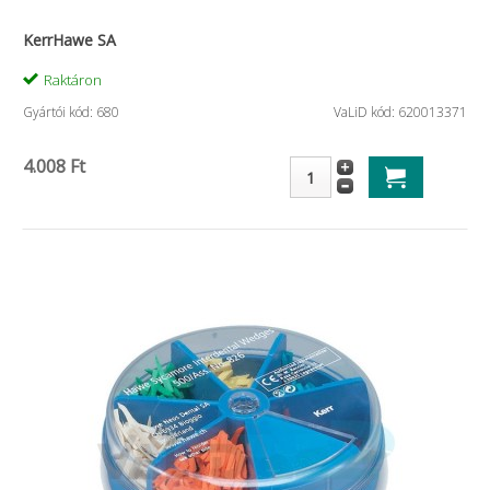
KerrHawe SA
Raktáron
Gyártói kód: 680
VaLiD kód: 620013371
4.008 Ft