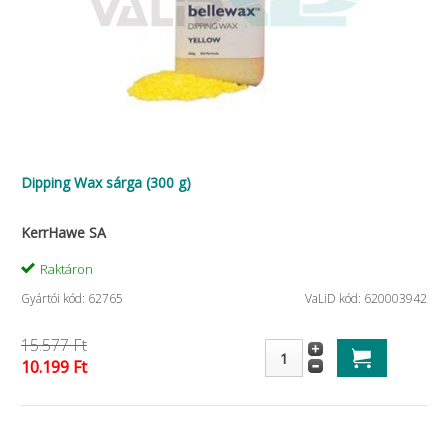
Dipping Wax sárga (300 g)
KerrHawe SA
Raktáron
Gyártói kód: 62765
VaLiD kód: 620003942
15.577 Ft
10.199 Ft