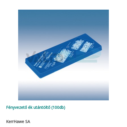
Fényvezető ék utántöltő (100db)
KerrHawe SA