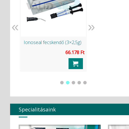
«
»
Ionoseal fecskendő (3×2,5g)
NX3 Automix D-
fecskendős ...
66.178 Ft
.620 Ft
Specialitásaink