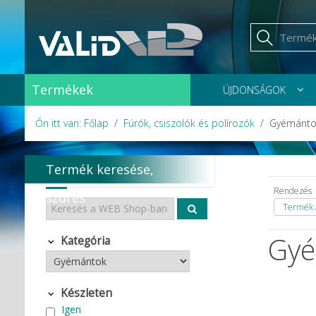
Termékek
ÚJDONSÁGOK
Őn itt van: Főlap
Fúrók, csiszolók és polírozók
Gyémánto
Termék keresése,
Rendezés
szűrés
Termék á
Gyé
Kategória
Készleten
Igen