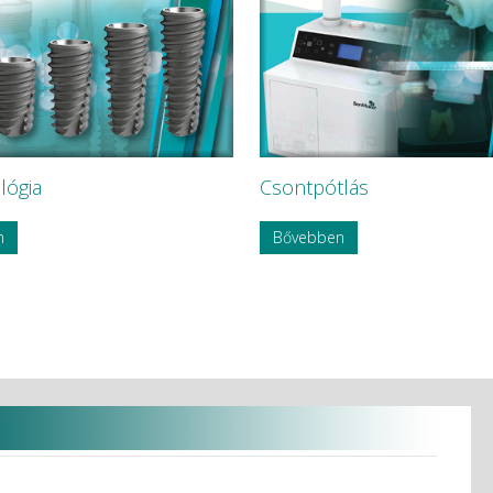
lógia
Csontpótlás
n
Bővebben