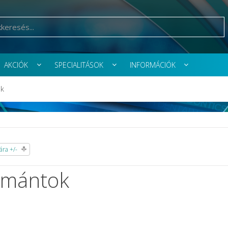
AKCIÓK
SPECIALITÁSOK
INFORMÁCIÓK
k
ra +/-
mántok