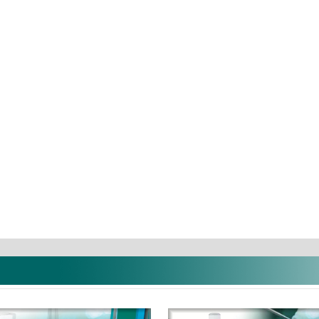
C
Guttapercha (120db)
Vattarollni 
1.965 Ft
1.572 Ft
54.468 Ft
Termé