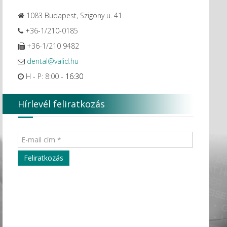
1083 Budapest, Szigony u. 41.
+36-1/210-0185
+36-1/210 9482
dental@valid.hu
H - P: 8:00 -
16:30
Hírlevél feliratkozás