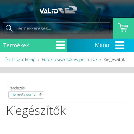
Termékek
Őn itt van: Főlap
Fúrók, csiszolók és polírozók
Kiegészítők
Rendezés
Termék ára +/-
Kiegészítők