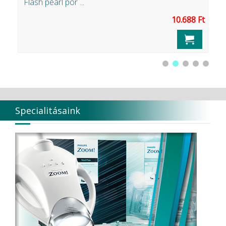
Flash pearl por ...
N
Ft
10.688 Ft
Specialitásaink