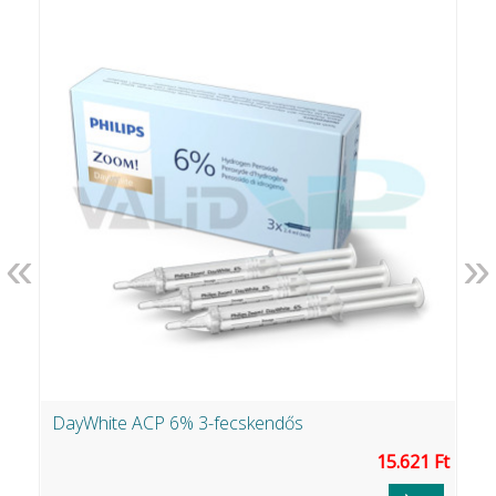
«
»
DayWhite ACP 6% 3-fecskendős
G
Ft
15.621 Ft