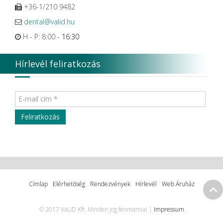
+36-1/210 9482
dental@valid.hu
H - P: 8:00 -
16:30
Hírlevél feliratkozás
Címlap
Elérhetőség
Rendezvények
Hírlevél
Web Áruház
© 2017 VaLiD Kft. Minden jog fenntartva! |
Impressum