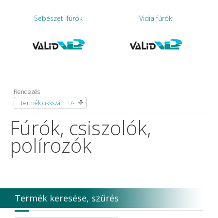
Sebészeti fúrók
Vidia fúrók
Rendezés
Termék cikkszám +/-
Fúrók, csiszolók,
polírozók
Termék keresése, szűrés