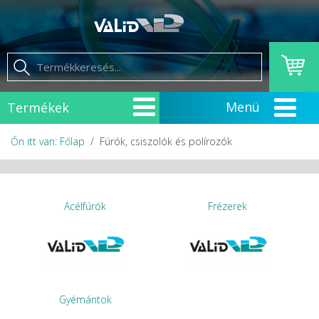
Termékek
Őn itt van: Főlap
Fúrók, csiszolók és polírozók
Acélfúrók
Frézerek
Gyémántok