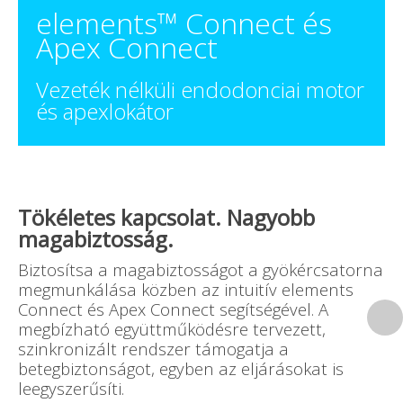
elements™ Connect és
Apex Connect
Vezeték nélküli endodonciai motor
és apexlokátor
Tökéletes kapcsolat. Nagyobb
magabiztosság.
Biztosítsa a magabiztosságot a gyökércsatorna
megmunkálása közben az intuitív elements
Connect és Apex Connect segítségével. A
megbízható együttműködésre tervezett,
szinkronizált rendszer támogatja a
betegbiztonságot, egyben az eljárásokat is
leegyszerűsíti.