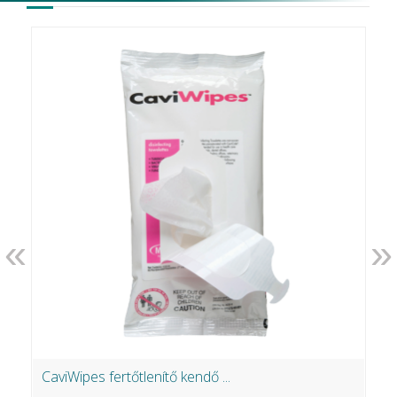
«
»
CaviWipes fertőtlenítő kendő ...
S