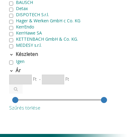
BAUSCH
Detax
DISPOTECH S.r.l.
Hager & Werken GmbH c Co. KG
KerrEndo
KerrHawe SA
KETTENBACH GmbH & Co. KG.
MEDESY s.r.l.
MEDICOM Helthcare B.V.
Készleten
NSK
Igen
P.P.H CERKAMED
Pentron SpofaDental a.s.
Ár
PHILIPS
Ft
-
Ft
PluLine
Roeko
Septodont
SURE DENT CORPORATION
VOCO
Szűrés törlése
Zhermack SpA