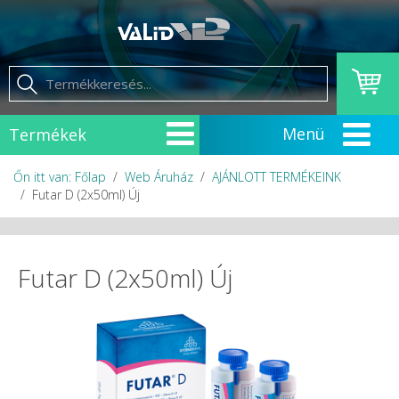
Termékek
Őn itt van: Főlap
Web Áruház
AJÁNLOTT TERMÉKEINK
Futar D (2x50ml) Új
Futar D (2x50ml) Új