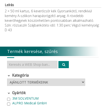
Leírás
2 × 50 ml kartus, 6 keverőcsőr kék Gyorsankötő, rendkívül
kemény A-szilikon harapásrögzítő anyag. A rövidebb
keverőhegynek köszönhetően pontosabban alkalmazható.
Szín: rózsaszín Szájbankötési idő: 1:30 perc Végső keménység:
D 43
Termék keresése, szűrés
Kategória
Gyártók
3M SOLVENTUM
ALPRO Medical GmbH