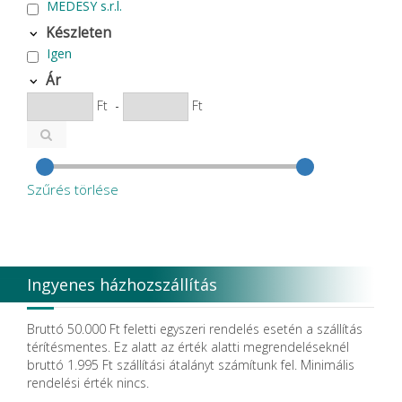
MEDESY s.r.l.
MEDICOM Helthcare B.V.
Készleten
NSK
Igen
P.P.H CERKAMED
Pentron SpofaDental a.s.
Ár
PHILIPS
Ft
-
Ft
PluLine
Roeko
Septodont
SURE DENT CORPORATION
VOCO
Szűrés törlése
Zhermack SpA
Ingyenes házhozszállítás
Bruttó 50.000 Ft feletti egyszeri rendelés esetén a szállítás
térítésmentes. Ez alatt az érték alatti megrendeléseknél
bruttó 1.995 Ft szállítási átalányt számítunk fel. Minimális
rendelési érték nincs.