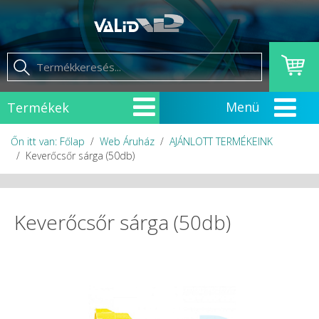
Termékek
Őn itt van: Főlap
Web Áruház
AJÁNLOTT TERMÉKEINK
Keverőcsőr sárga (50db)
Keverőcsőr sárga (50db)