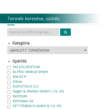
Termék keresése, szűrés
Kategória
Gyártók
3M SOLVENTUM
ALPRO Medical GmbH
BAUSCH
Detax
DISPOTECH S.r.l.
Hager & Werken GmbH c Co. KG
KerrEndo
KerrHawe SA
KETTENBACH GmbH & Co. KG.