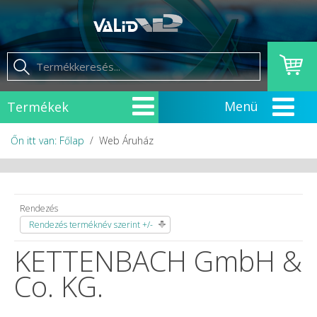
Termékek
Őn itt van: Főlap
Web Áruház
Rendezés
Rendezés terméknév szerint +/-
KETTENBACH GmbH &
Co. KG.