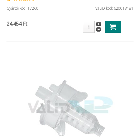
Gyártói kód: 17260
VaLiD kód: 620018181
24.454 Ft