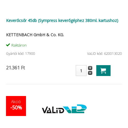
Keverőcsőr 45db (Sympress keverőgéphez 380ml. kartushoz)
KETTENBACH GmbH & Co. KG.
Raktáron
Gyártói kód: 17900
VaLiD kód: 620013020
21.361 Ft
Akció
-50%