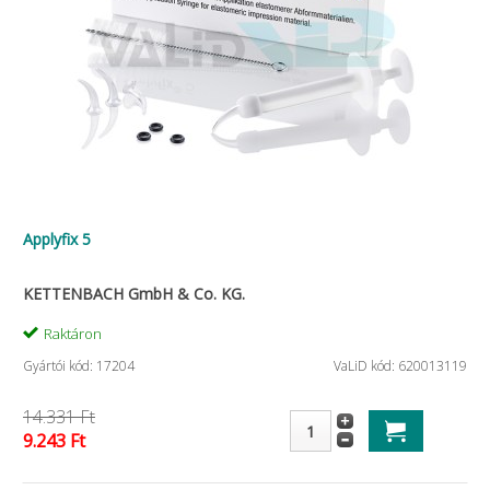
Applyfix 5
KETTENBACH GmbH & Co. KG.
Raktáron
Gyártói kód: 17204
VaLiD kód: 620013119
14.331 Ft
9.243 Ft