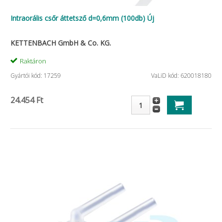
Intraorális csőr áttetsző d=0,6mm (100db) Új
KETTENBACH GmbH & Co. KG.
Raktáron
Gyártói kód: 17259
VaLiD kód: 620018180
24.454 Ft