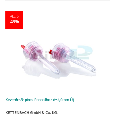
Akció
49%
Keverőcsőr piros Panasilhoz d=4,0mm Új
KETTENBACH GmbH & Co. KG.