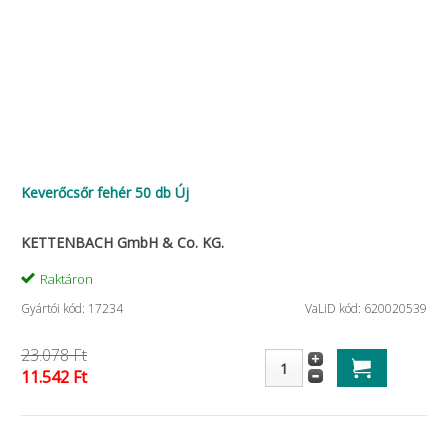
Keverőcsőr fehér 50 db Új
KETTENBACH GmbH & Co. KG.
Raktáron
Gyártói kód: 17234
VaLiD kód: 620020539
23.078 Ft
11.542 Ft