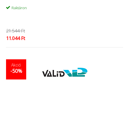
Raktáron
21.544 Ft
11.044 Ft
Akció
-50%