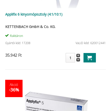
Applifix 6 kinyomópisztoly (4:1/10:1)
KETTENBACH GmbH & Co. KG.
Raktáron
Gyártói kód: 17208
VaLiD kód: 620012441
35.942 Ft
Akció
-36%