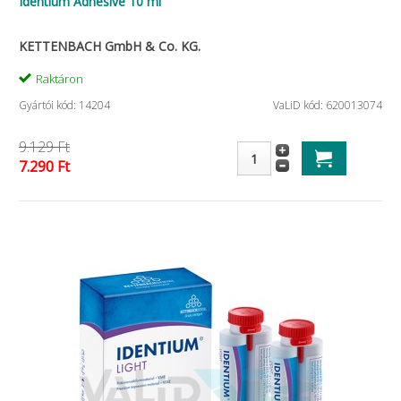
Identium Adhesive 10 ml
KETTENBACH GmbH & Co. KG.
Raktáron
Gyártói kód: 14204
VaLiD kód: 620013074
9.129 Ft
7.290 Ft