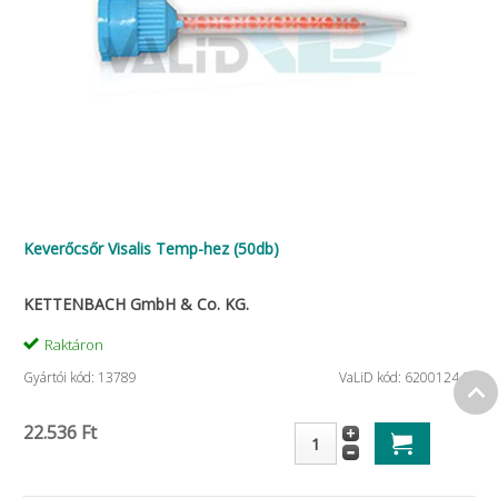
Keverőcsőr Visalis Temp-hez (50db)
KETTENBACH GmbH & Co. KG.
Raktáron
Gyártói kód: 13789
VaLiD kód: 620012442
22.536 Ft