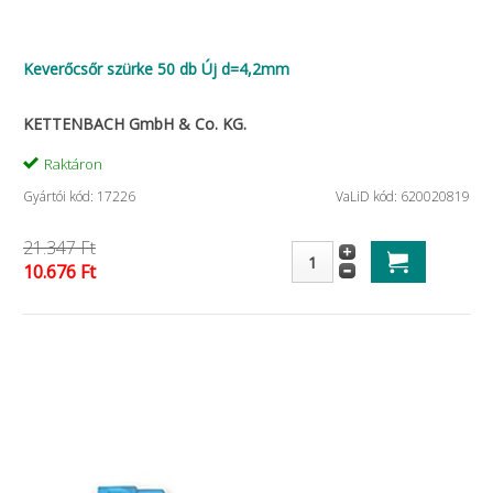
Keverőcsőr szürke 50 db Új d=4,2mm
KETTENBACH GmbH & Co. KG.
Raktáron
Gyártói kód: 17226
VaLiD kód: 620020819
21.347 Ft
10.676 Ft