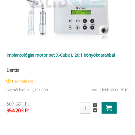
Implantológiai motor set X-Cube i, 20:1 könyökdarabbal
Dentis
Rendelésre
Gyártói kód: MEQXCU0001
VaLiD kód: 620017918
607.581 Ft
354.203 Ft