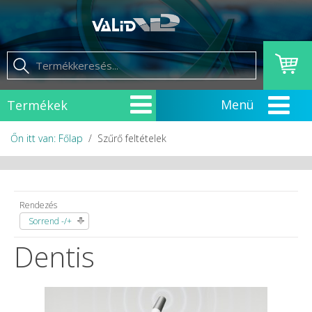
Termékek
Őn itt van: Főlap
Szűrő feltételek
Rendezés
Sorrend -/+
Dentis