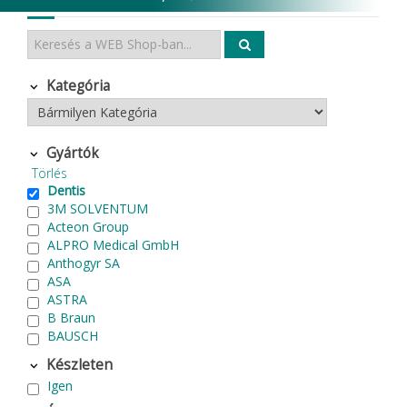
Kategória
Gyártók
Törlés
Dentis
3M SOLVENTUM
Acteon Group
ALPRO Medical GmbH
Anthogyr SA
ASA
ASTRA
B Braun
BAUSCH
Becht
Készleten
BIEN AIR Surgery SA
Igen
Bode Chemie