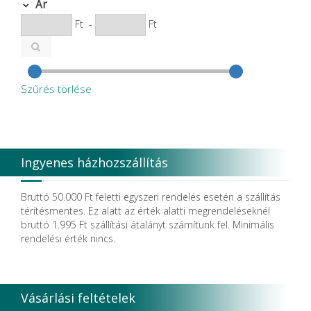
Cardex
Ár
Carlo de Giorgi srl
Ft
-
Ft
CATTANI SpA
CAVEX
Cefla S.C.
CEMM Dental High Tech Ltd.
Colténe Whaledent
Szűrés törlése
Coxo Medical Instrument Co. Ltd.
CURADEN
D.F.S.
Degradable Sol. AG
Degradable Solutions AG
Ingyenes házhozszállítás
DELTA RT.
Dendia GmbH
DenMat Holdings, LLC
Bruttó 50.000 Ft feletti egyszeri rendelés esetén a szállítás
Dental Film srl.
térítésmentes. Ez alatt az érték alatti megrendeléseknél
Dental Pacific
bruttó 1.995 Ft szállítási átalányt számítunk fel. Minimális
Dentsolv AB
rendelési érték nincs.
Dentsply
Dentsply Maillefer
Dentsply Sirona
Detax
Vásárlási feltételek
DFS