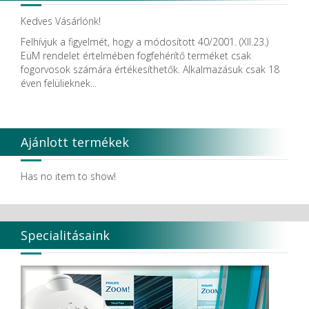
DIADENT
Kedves Vásárlónk!
Diaswiss S.A.
DIRECTA AB
Felhívjuk a figyelmét, hogy a módosított 40/2001. (XII.23.)
Discus Dental PHILIPS
EüM rendelet értelmében fogfehérítő terméket csak
DISPOTECH S.r.l.
fogorvosok számára értékesíthetők. Alkalmazásuk csak 18
DKL
éven felülieknek...
DMG
DÜRR DENTAL SE
DUX
Edelweiss Dentistry Products GmbH
Ajánlott termékek
Edenta
EMS
Enbio Group AG
Has no item to show!
Essity Higiene and Health AB
Ethicon
EURONDA
EVE
Specialitásaink
Fairfax Dental Ltd.
Falcon
FERROKEMIA
FERTISOL
FKG Dentaire