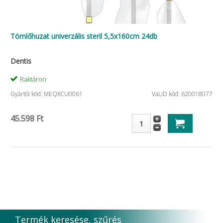
Tömlőhuzat univerzális steril 5,5x160cm 24db
Dentis
Raktáron
Gyártói kód: MEQXCU0061
VaLiD kód: 620018077
45.598 Ft
Termék keresése, szűrés