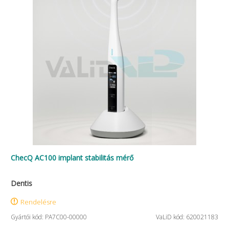
ChecQ AC100 implant stabilitás mérő
Dentis
Rendelésre
Gyártói kód: PA7C00-00000
VaLiD kód: 620021183