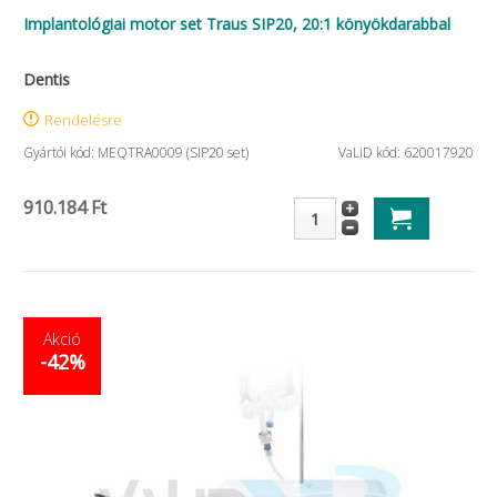
Implantológiai motor set Traus SIP20, 20:1 könyökdarabbal
Dentis
Rendelésre
Gyártói kód: MEQTRA0009 (SIP20 set)
VaLiD kód: 620017920
910.184 Ft
Akció
-42%