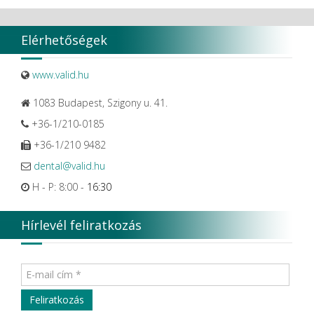
SUNSTAR
SURE DENT CORPORATION
SybronEndo
Elérhetőségek
SyncVision Technology Corporation
T & G
www.valid.hu
Thienel
Tokuyama
1083 Budapest, Szigony u. 41.
TOKUYAMA CO
TORK
+36-1/210-0185
Transcoden
+36-1/210 9482
Transcodent
TT TOOTH TRANSFORMER S.R.L.
dental@valid.hu
Ultradent products
H - P: 8:00 -
16:30
Ultradent Products Inc.
Unigloves
VaLiD
Hírlevél feliratkozás
VDENTAL
VDW
VITA
Vivaldi Kft.
VOCO
W&H Dentalwerk G.m.b.H.