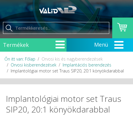
Termékek
Őn itt van: Főlap
Orvosi kis és nagyberendezések
Orvosi kisberendezések
Implantációs berendezés
Implantológiai motor set Traus SIP20, 20:1 könyökdarabbal
Implantológiai motor set Traus
SIP20, 20:1 könyökdarabbal