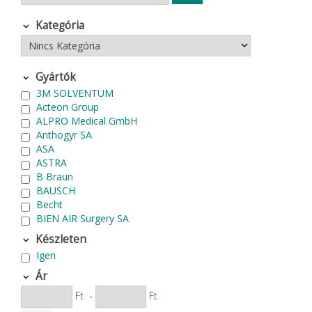
Kategória
Gyártók
3M SOLVENTUM
Acteon Group
ALPRO Medical GmbH
Anthogyr SA
ASA
ASTRA
B Braun
BAUSCH
Becht
BIEN AIR Surgery SA
Bode Chemie
Készleten
Cardex
Igen
Carlo de Giorgi srl
CATTANI SpA
Ár
CAVEX
Ft
-
Ft
Cefla S.C.