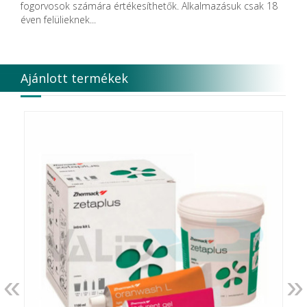
fogorvosok számára értékesíthetők. Alkalmazásuk csak 18
DISPOTECH S.r.l.
éven felülieknek...
DKL
DMG
DÜRR DENTAL SE
DUX
Ajánlott termékek
Edelweiss Dentistry Products GmbH
Edenta
Egyéb gyártó
EMS
Enbio Group AG
Essity Higiene and Health AB
Ethicon
EURONDA
EVE
Fairfax Dental Ltd.
Falcon
FERROKEMIA
FERTISOL
FKG Dentaire
FUSSEN
«
»
G.C.FUJI
G.Hartzell & Son