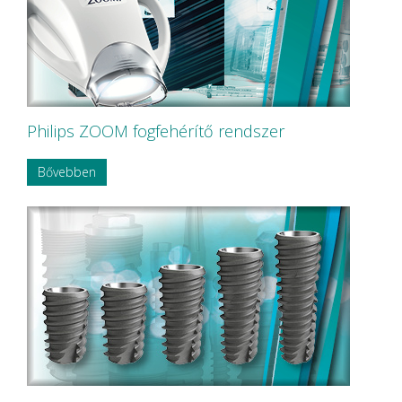
KETTENBACH GmbH & Co. KG.
KODAK
KODAK Carestream
KOMET
Korea Dental Solution Co., Ltd.
Kovácsházi
KULZER
Kuraray Dental
Philips ZOOM fogfehérítő rendszer
LARIDENT S.r.l.
Loser
Bővebben
Magenta Technology Co.,Ltd
MAILLEFER
MAJOR Prodotti Dentari S.p.A.
MARK3
MAVIG
MAXTER Premium Quality
MECTRON S.r.l.
MEDESY s.r.l.
Medical Care
MEDICOM Helthcare B.V.
MEDISTOCK
MEDIT corp.
MERCATOR MEDICAL