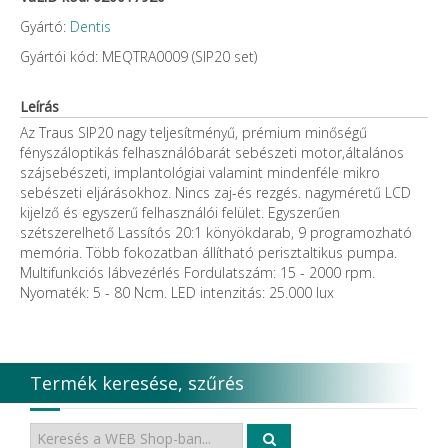
Gyártó:
Dentis
Gyártói kód: MEQTRA0009 (SIP20 set)
Leírás
Az Traus SIP20 nagy teljesítményű, prémium minőségű
fényszáloptikás felhasználóbarát sebészeti motor,általános
szájsebészeti, implantológiai valamint mindenféle mikro
sebészeti eljárásokhoz. Nincs zaj-és rezgés. nagyméretű LCD
kijelző és egyszerű felhasználói felület. Egyszerűen
szétszerelhető Lassítós 20:1 könyökdarab, 9 programozható
memória. Több fokozatban állítható perisztaltikus pumpa.
Multifunkciós lábvezérlés Fordulatszám: 15 - 2000 rpm.
Nyomaték: 5 - 80 Ncm. LED intenzitás: 25.000 lux
Termék keresése, szűrés