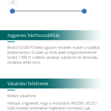
CEMM Dental High Tech Ltd.
Colténe Whaledent
Coxo Medical Instrument Co. Ltd.
CURADEN
D.F.S.
Degradable Sol. AG
Degradable Solutions AG
Ingyenes házhozszállítás
DELTA RT.
Dendia GmbH
DenMat Holdings, LLC
Bruttó 50.000 Ft feletti egyszeri rendelés esetén a szállítás
Dental Film srl.
térítésmentes. Ez alatt az érték alatti megrendeléseknél
Dental Pacific
bruttó 1.995 Ft szállítási átalányt számítunk fel. Minimális
Dentis
rendelési érték nincs.
Dentsolv AB
Dentsply
Dentsply Maillefer
Dentsply Sirona
Vásárlási feltételek
Detax
DFS
DIADENT
Kedves Vásárlónk!
Diaswiss S.A.
Felhívjuk a figyelmét, hogy a módosított 40/2001. (XII.23.)
DIRECTA AB
EüM rendelet értelmében fogfehérítő terméket csak
Discus Dental PHILIPS