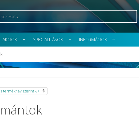
AKCIÓK
SPECIALITÁSOK
INFORMÁCIÓK
k
 terméknév szerint -/+
mántok