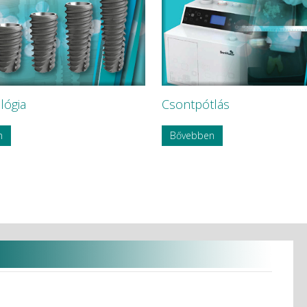
lógia
Csontpótlás
n
Bővebben