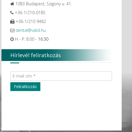
1083 Budapest, Szigony u. 41.
+36-1/210-0185
+36-1/210 9482
dental@valid.hu
H - P: 8:00 -
16:30
Hírlevél feliratkozás