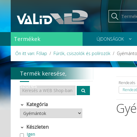
Termékek
ÚJDONSÁGOK
Őn itt van: Főlap
Fúrók, csiszolók és polírozók
Gyémánto
Termék keresése,
Rendezés
szűrés
Rendezés
Gyé
Kategória
Készleten
Igen