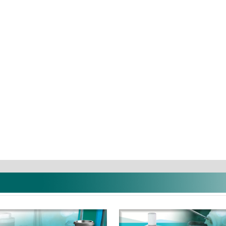
Flash pearl por ...
Correct Plus
10.343 Ft
10.688 Ft
Termé