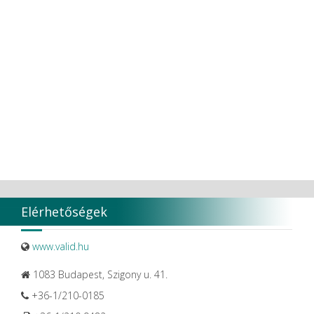
Ultradent products
Ultradent Products Inc.
Unigloves
VaLiD
VDENTAL
VDW
VITA
Vivaldi Kft.
VOCO
W&H Dentalwerk G.m.b.H.
WHITESmile Gmbh.
Winix Europe
WMSW
Zhermack SpA
Elérhetőségek
www.valid.hu
1083 Budapest, Szigony u. 41.
+36-1/210-0185