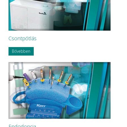
NSK
OMNIA
P&T Medical Equipment Co. Ltd
P.P.H CERKAMED
Pentron SpofaDental a.s.
PHILIPS
PHILIPS Sonicare
Csontpótlás
PluLine
Pluradent AG & Co KG
Bővebben
PNH Intl Corp
Polydentia
Prime Dental
REXAM
Riemser
RINN Dentsply MPL
Ritter Concept GmbH.
Roeko
Safe Laser Trade Kft.
SANITARIA
SCA Hygiene Products AB
Schembera
SCHEU-DENTAL GmbH
Endodoncia
SCHÜLKE