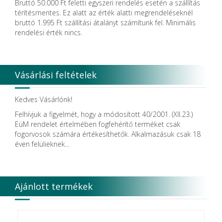
Bruttó 50.000 Ft feletti egyszeri rendelés esetén a szállítás
Dental Film srl.
térítésmentes. Ez alatt az érték alatti megrendeléseknél
Dental Pacific
bruttó 1.995 Ft szállítási átalányt számítunk fel. Minimális
Dentis
rendelési érték nincs.
Dentsolv AB
Dentsply
Dentsply Maillefer
Dentsply Sirona
Vásárlási feltételek
Detax
DFS
DIADENT
Kedves Vásárlónk!
Diaswiss S.A.
Felhívjuk a figyelmét, hogy a módosított 40/2001. (XII.23.)
DIRECTA AB
EüM rendelet értelmében fogfehérítő terméket csak
Discus Dental PHILIPS
fogorvosok számára értékesíthetők. Alkalmazásuk csak 18
DISPOTECH S.r.l.
éven felülieknek...
DKL
DMG
DÜRR DENTAL SE
DUX
Ajánlott termékek
Edelweiss Dentistry Products GmbH
Edenta
Egyéb gyártó
EMS