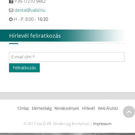
+36-1/210 9482
dental@valid.hu
H - P: 8:00 -
16:30
Hírlevél feliratkozás
Címlap
Elérhetőség
Rendezvények
Hírlevél
Web Áruház
© 2017 VaLiD Kft. Minden jog fenntartva! |
Impressum