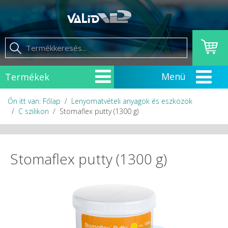
Termékek
Őn itt van: Főlap
Lenyomatvételi anyagok és eszközök
C szilikon
Stomaflex putty (1300 g)
Stomaflex putty (1300 g)