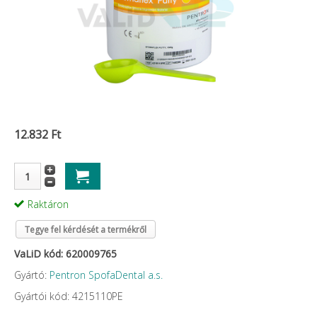
12.832 Ft
Raktáron
Tegye fel kérdését a termékről
VaLiD kód: 620009765
Gyártó:
Pentron SpofaDental a.s.
Gyártói kód: 4215110PE