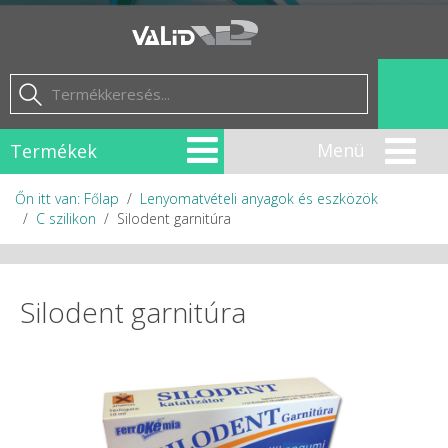
Termékek
Őn itt van: Főlap
Lenyomatvételi anyagok és eszközök
C szilikon
Silodent garnitúra
Silodent garnitúra