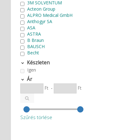
3M SOLVENTUM
Acteon Group
ALPRO Medical GmbH
Anthogyr SA
ASA
ASTRA
B Braun
BAUSCH
Becht
BIEN AIR Surgery SA
Készleten
Bode Chemie
Igen
Cardex
Carlo de Giorgi srl
Ár
CATTANI SpA
Ft
-
Ft
CAVEX
Cefla S.C.
CEMM Dental High Tech Ltd.
Colténe Whaledent
Coxo Medical Instrument Co.
Szűrés törlése
Ltd.
CURADEN
D.F.S.