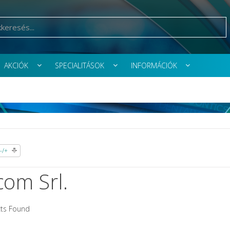
AKCIÓK
SPECIALITÁSOK
INFORMÁCIÓK
-/+
om Srl.
ts Found