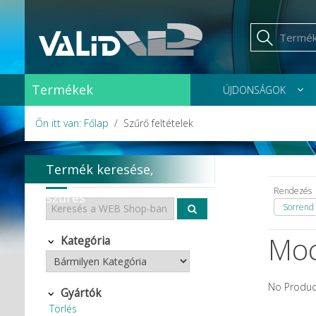
Termékek
ÚJDONSÁGOK
Őn itt van: Főlap
Szűrő feltételek
Termék keresése,
Rendezés
szűrés
Sorrend 
Moc
Kategória
No Produc
Gyártók
Törlés