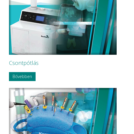
NOBA
Nordin
NORDISKA Dental AB
NOUVAG AG
NSK
OMNIA
P&T Medical Equipment Co. Ltd
P.P.H CERKAMED
Pentron SpofaDental a.s.
PHILIPS
PHILIPS Sonicare
Csontpótlás
PluLine
Pluradent AG & Co KG
Bővebben
PNH Intl Corp
Polydentia
Prime Dental
REXAM
Riemser
RINN Dentsply MPL
Ritter Concept GmbH.
Roeko
Safe Laser Trade Kft.
SANITARIA