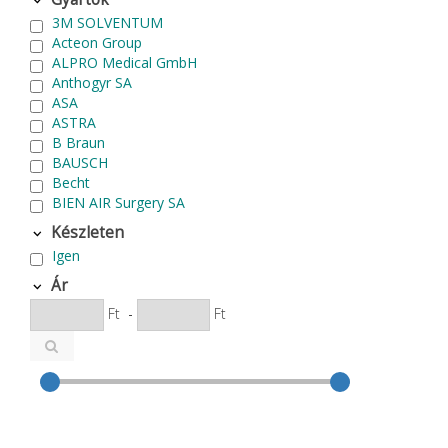
3M SOLVENTUM
Acteon Group
ALPRO Medical GmbH
Anthogyr SA
ASA
ASTRA
B Braun
BAUSCH
Becht
BIEN AIR Surgery SA
Bode Chemie
Készleten
Cardex
Igen
Carlo de Giorgi srl
CATTANI SpA
Ár
CAVEX
Ft
-
Ft
Cefla S.C.
CEMM Dental High Tech Ltd.
Colténe Whaledent
Coxo Medical Instrument Co. Ltd.
CURADEN
D.F.S.
Degradable Sol. AG