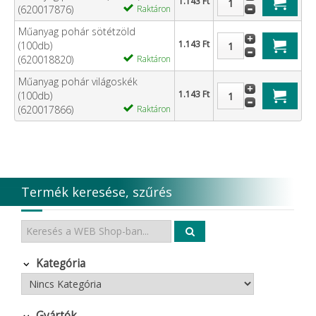
1.143 Ft
(620017876)
Raktáron
Műanyag pohár sötétzöld
1.143 Ft
(100db)
(620018820)
Raktáron
Műanyag pohár világoskék
1.143 Ft
(100db)
(620017866)
Raktáron
Termék keresése, szűrés
Kategória
Gyártók