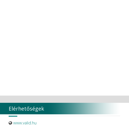
TORK
Transcoden
Transcodent
TT TOOTH TRANSFORMER S.R.L.
Ultradent products
Ultradent Products Inc.
Unigloves
VaLiD
VDENTAL
VDW
VITA
Vivaldi Kft.
VOCO
W&H Dentalwerk G.m.b.H.
WHITESmile Gmbh.
Winix Europe
WMSW
Zhermack SpA
Elérhetőségek
www.valid.hu