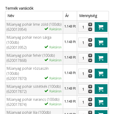
Termék variációk
Név
Ár
Mennyiség
Műanyag pohár lime zöld (100db)
1.143 Ft
(620013954)
Raktáron
Műanyag pohár neon sárga
1.143 Ft
(100db)
(620013952)
Raktáron
Műanyag pohár fehér (100db)
1.143 Ft
(620017868)
Raktáron
Műanyag pohár rózsaszín
1.143 Ft
(100db)
(620017870)
Raktáron
Műanyag pohár sötétkék (100db)
1.143 Ft
(620017872)
Raktáron
Műanyag pohár narancs (100db)
1.143 Ft
(620017874)
Raktáron
Műanyag pohár lila (100db)