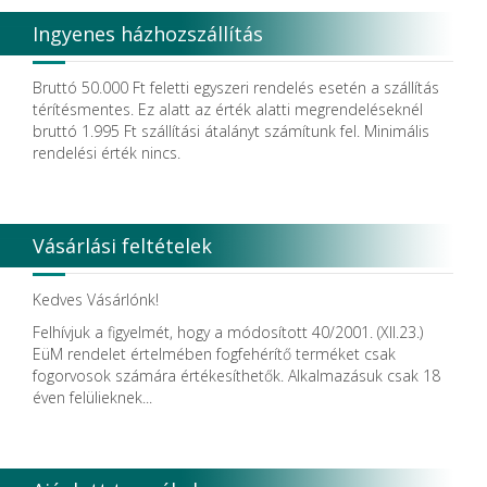
Degradable Solutions AG
Ingyenes házhozszállítás
DELTA RT.
Dendia GmbH
DenMat Holdings, LLC
Bruttó 50.000 Ft feletti egyszeri rendelés esetén a szállítás
Dental Film srl.
térítésmentes. Ez alatt az érték alatti megrendeléseknél
Dental Pacific
bruttó 1.995 Ft szállítási átalányt számítunk fel. Minimális
Dentis
rendelési érték nincs.
Dentsolv AB
Dentsply
Dentsply Maillefer
Dentsply Sirona
Vásárlási feltételek
Detax
DFS
DIADENT
Kedves Vásárlónk!
Diaswiss S.A.
Felhívjuk a figyelmét, hogy a módosított 40/2001. (XII.23.)
DIRECTA AB
EüM rendelet értelmében fogfehérítő terméket csak
Discus Dental PHILIPS
fogorvosok számára értékesíthetők. Alkalmazásuk csak 18
DISPOTECH S.r.l.
éven felülieknek...
DKL
DMG
DÜRR DENTAL SE
DUX