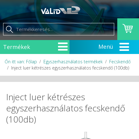
Termékek
Őn itt van: Főlap
Egyszerhasználatos termékek
Fecskendő
Inject luer kétrészes egyszerhasználatos fecskendő (100db)
Inject luer kétrészes
egyszerhasználatos fecskendő
(100db)