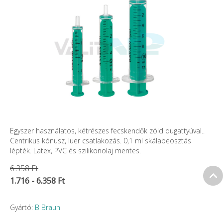
Egyszer használatos, kétrészes fecskendők zöld dugattyúval..
Centrikus kónusz, luer csatlakozás. 0,1 ml skálabeosztás
lépték. Latex, PVC és szilikonolaj mentes.
6.358 Ft
1.716 - 6.358 Ft
Gyártó:
B Braun