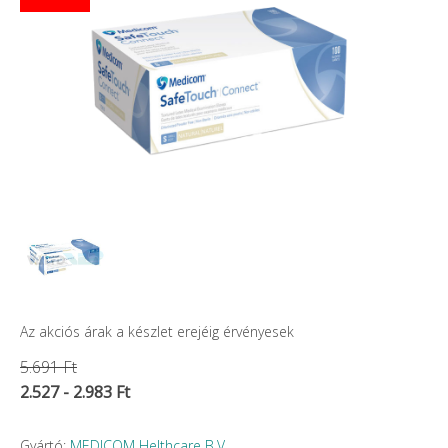
Az akciós árak a készlet erejéig érvényesek
5.691 Ft
2.527 - 2.983 Ft
Gyártó:
MEDICOM Helthcare B.V.