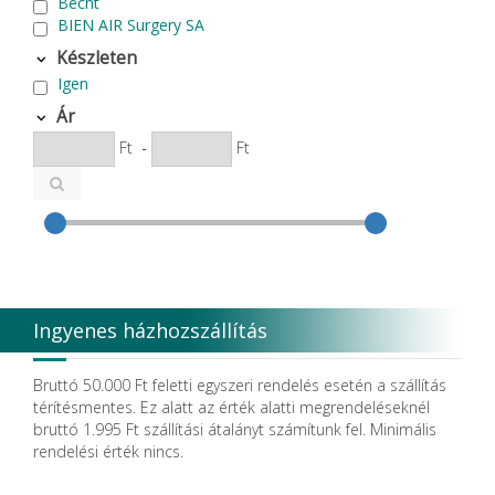
Becht
BIEN AIR Surgery SA
Bode Chemie
Készleten
Cardex
Igen
Carlo de Giorgi srl
CATTANI SpA
Ár
CAVEX
Ft
-
Ft
Cefla S.C.
CEMM Dental High Tech Ltd.
Colténe Whaledent
Coxo Medical Instrument Co. Ltd.
CURADEN
D.F.S.
Degradable Sol. AG
Degradable Solutions AG
Ingyenes házhozszállítás
DELTA RT.
Dendia GmbH
DenMat Holdings, LLC
Bruttó 50.000 Ft feletti egyszeri rendelés esetén a szállítás
Dental Film srl.
térítésmentes. Ez alatt az érték alatti megrendeléseknél
Dental Pacific
bruttó 1.995 Ft szállítási átalányt számítunk fel. Minimális
Dentis
rendelési érték nincs.
Dentsolv AB
Dentsply