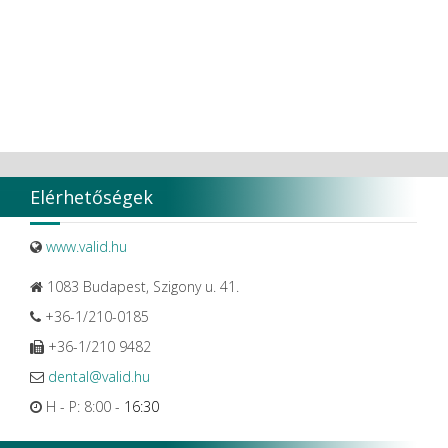
VDW
VITA
Vivaldi Kft.
VOCO
W&H Dentalwerk G.m.b.H.
WHITESmile Gmbh.
Winix Europe
WMSW
Zhermack SpA
Elérhetőségek
www.valid.hu
1083 Budapest, Szigony u. 41.
+36-1/210-0185
+36-1/210 9482
dental@valid.hu
H - P: 8:00 -
16:30