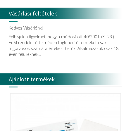
Dentsply Maillefer
Dentsply Sirona
Vásárlási feltételek
Detax
DFS
DIADENT
Kedves Vásárlónk!
Diaswiss S.A.
Felhívjuk a figyelmét, hogy a módosított 40/2001. (XII.23.)
DIRECTA AB
EüM rendelet értelmében fogfehérítő terméket csak
Discus Dental PHILIPS
fogorvosok számára értékesíthetők. Alkalmazásuk csak 18
DISPOTECH S.r.l.
éven felülieknek...
DKL
DMG
DÜRR DENTAL SE
DUX
Ajánlott termékek
Edelweiss Dentistry Products GmbH
Edenta
Egyéb gyártó
EMS
Enbio Group AG
Essity Higiene and Health AB
Ethicon
EURONDA
EVE