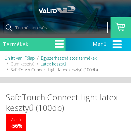
Termékek
Őn itt van: Főlap
Egyszerhasználatos termékek
Gumikesztyű
Latex kesztyű
SafeTouch Connect Light latex kesztyű (100db)
SafeTouch Connect Light latex
kesztyű (100db)
Akció
-56%