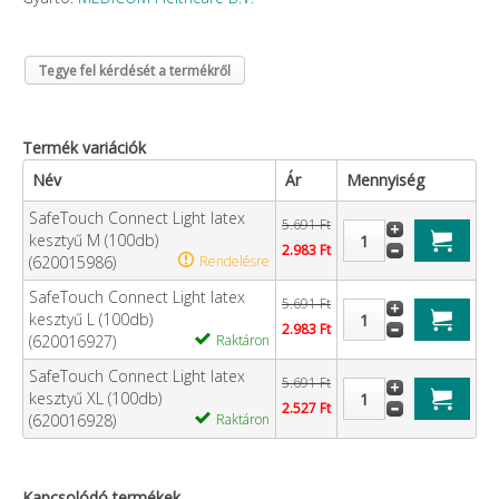
Tegye fel kérdését a termékről
Termék variációk
Név
Ár
Mennyiség
SafeTouch Connect Light latex
5.691 Ft
kesztyű M (100db)
2.983 Ft
(620015986)
Rendelésre
SafeTouch Connect Light latex
5.691 Ft
kesztyű L (100db)
2.983 Ft
(620016927)
Raktáron
SafeTouch Connect Light latex
5.691 Ft
kesztyű XL (100db)
2.527 Ft
(620016928)
Raktáron
Kapcsolódó termékek