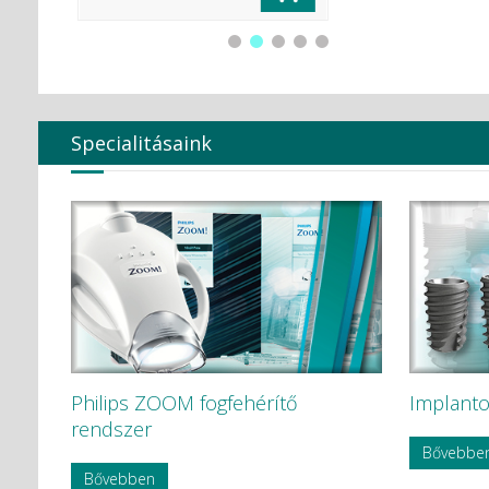
adata
Global Surgical Corporation
HÁDÉNS Dentál Átervinning HB
Hager & Werken GmbH c Co. KG
HAMMACHER
Hartmann
Harvard Dental
Heraeus Kulzer GmbH
Specialitásaink
Hoffmann Dental
Humble
HYCARE
Hygenic
Intensív
Ivoclar Vivadent
KAVO
KaVo Kerr
KerrEndo
KerrHawe SA
KETTENBACH GmbH & Co. KG.
Philips ZOOM fogfehérítő
Implanto
KODAK
KODAK Carestream
rendszer
KOMET
Bővebbe
Korea Dental Solution Co., Ltd.
Bővebben
Kovácsházi