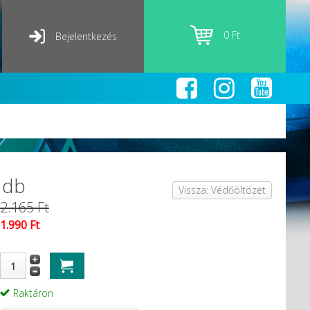
0 Ft
Bejelentkezés
1db
Vissza: Védőöltözet
2.165 Ft
1.990 Ft
Raktáron