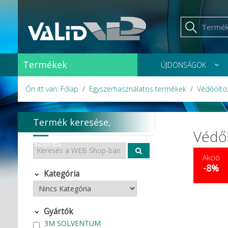
Termékek
ÚJDONSÁGOK
Őn itt van: Főlap
Egyszerhasználatos termékek
Védőöltö
Termék keresése,
Védők
szűrés
Akció
-8%
Kategória
Gyártók
3M SOLVENTUM