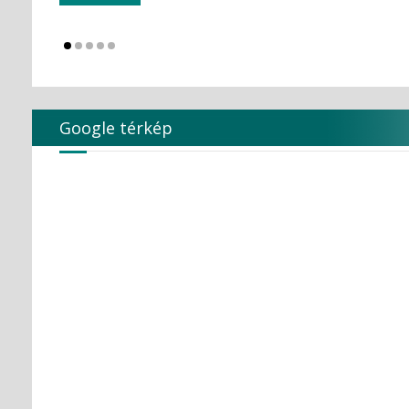
KULZER
Kuraray Dental
LARIDENT S.r.l.
Loser
Magenta Technology Co.,Ltd
MAILLEFER
Google térkép
MAJOR Prodotti Dentari S.p.A.
MARK3
MAVIG
MAXTER Premium Quality
MECTRON S.r.l.
MEDESY s.r.l.
Medical Care
MEDICOM Helthcare B.V.
MEDISTOCK
MEDIT corp.
MERCATOR MEDICAL
Microbrush
MLG MedicalInstrument
Molar Chemicals Kft.
Mölnlycke Health Care
NEW LIFE RADIOLOGY s.r.l.