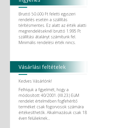
Degradable Solutions AG
DELTA RT.
házhozszállítás
Dendia GmbH
Bruttó 50.000 Ft feletti egyszeri
DenMat Holdings, LLC
rendelés esetén a szállítás
Dental Film srl.
térítésmentes. Ez alatt az érték alatti
Dental Pacific
megrendeléseknél bruttó 1.995 Ft
Dentis
szállítási átalányt számítunk fel.
Dentsolv AB
Minimális rendelési érték nincs.
Dentsply
Dentsply Maillefer
Dentsply Sirona
Detax
Vásárlási feltételek
DFS
DIADENT
Diaswiss S.A.
Kedves Vásárlónk!
DIRECTA AB
Felhívjuk a figyelmét, hogy a
Discus Dental PHILIPS
módosított 40/2001. (XII.23.) EüM
DISPOTECH S.r.l.
rendelet értelmében fogfehérítő
DKL
terméket csak fogorvosok számára
DMG
értékesíthetők. Alkalmazásuk csak 18
DÜRR DENTAL SE
éven felülieknek...
DUX
Edelweiss Dentistry Products