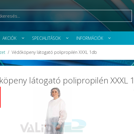
AKCIÓK
SPECIALITÁSOK
INFORMÁCIÓK
zet
Védőköpeny látogató polipropilén XXXL 1db
öpeny látogató polipropilén XXXL 