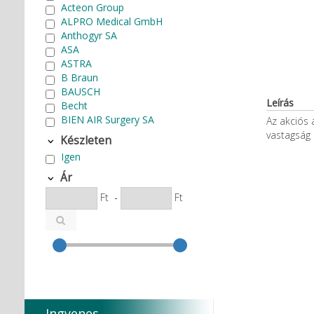
Acteon Group
ALPRO Medical GmbH
Anthogyr SA
ASA
ASTRA
B Braun
BAUSCH
Leírás
Becht
BIEN AIR Surgery SA
Az akciós 
Bode Chemie
vastagság
Készleten
Cardex
Igen
Carlo de Giorgi srl
CATTANI SpA
Ár
CAVEX
Ft
-
Ft
Cefla S.C.
CEMM Dental High Tech Ltd.
Colténe Whaledent
Coxo Medical Instrument Co.
Ltd.
CURADEN
D.F.S.
Degradable Sol. AG
Ingyenes