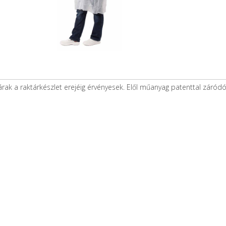
árak a raktárkészlet erejéig érvényesek. Elől műanyag patenttal zár