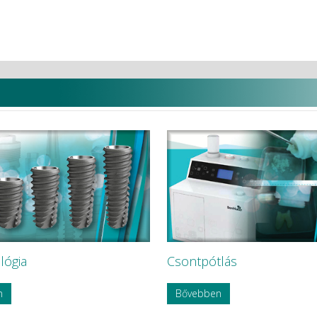
i
lógia
Csontpótlás
n
Bővebben