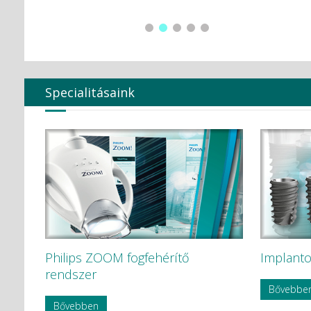
Global Surgical Corporation
HÁDÉNS Dentál Átervinning HB
Hager & Werken GmbH c Co. KG
HAMMACHER
Hartmann
Harvard Dental
Heraeus Kulzer GmbH
Specialitásaink
Hoffmann Dental
Humble
HYCARE
Hygenic
Intensív
Ivoclar Vivadent
KAVO
KaVo Kerr
KerrEndo
KerrHawe SA
KETTENBACH GmbH & Co. KG.
KODAK
Philips ZOOM fogfehérítő
Implanto
KODAK Carestream
rendszer
KOMET
Bővebbe
Korea Dental Solution Co., Ltd.
Bővebben
Kovácsházi