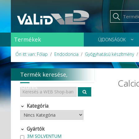
Termékek
ÚJDONSÁGOK
Őn itt van: Főlap
Endodoncia
Gyógyhatású készítmény
Termék keresése,
Calci
szűrés
Kategória
Gyártók
3M SOLVENTUM