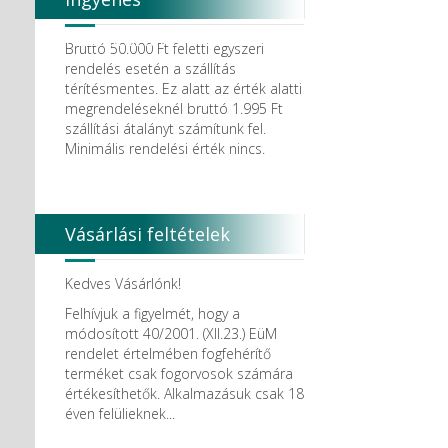
Degradable Solutions AG
DELTA RT.
házhozszállítás
Dendia GmbH
Bruttó 50.000 Ft feletti egyszeri
DenMat Holdings, LLC
rendelés esetén a szállítás
Dental Film srl.
térítésmentes. Ez alatt az érték alatti
Dental Pacific
megrendeléseknél bruttó 1.995 Ft
Dentis
szállítási átalányt számítunk fel.
Dentsolv AB
Minimális rendelési érték nincs.
Dentsply
Dentsply Maillefer
Dentsply Sirona
Detax
Vásárlási feltételek
DFS
DIADENT
Diaswiss S.A.
Kedves Vásárlónk!
DIRECTA AB
Felhívjuk a figyelmét, hogy a
Discus Dental PHILIPS
módosított 40/2001. (XII.23.) EüM
DISPOTECH S.r.l.
rendelet értelmében fogfehérítő
DKL
terméket csak fogorvosok számára
DMG
értékesíthetők. Alkalmazásuk csak 18
DÜRR DENTAL SE
éven felülieknek...
DUX
Edelweiss Dentistry Products