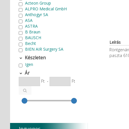
Acteon Group
ALPRO Medical GmbH
Anthogyr SA
ASA
ASTRA
B Braun
BAUSCH
Leírás
Becht
BIEN AIR Surgery SA
Röntgenárn
Bode Chemie
paszta 610
Készleten
Cardex
Igen
Carlo de Giorgi srl
CATTANI SpA
Ár
CAVEX
Ft
-
Ft
Cefla S.C.
CEMM Dental High Tech Ltd.
Colténe Whaledent
Coxo Medical Instrument Co.
Ltd.
CURADEN
D.F.S.
Degradable Sol. AG
Ingyenes