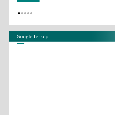
KULZER
Kuraray Dental
LARIDENT S.r.l.
Loser
Magenta Technology Co.,Ltd
MAILLEFER
MAJOR Prodotti Dentari S.p.A.
Google térkép
MARK3
MAVIG
MAXTER Premium Quality
MECTRON S.r.l.
MEDESY s.r.l.
Medical Care
MEDICOM Helthcare B.V.
MEDISTOCK
MEDIT corp.
MERCATOR MEDICAL
Microbrush
MLG MedicalInstrument
Molar Chemicals Kft.
Mölnlycke Health Care
NEW LIFE RADIOLOGY s.r.l.