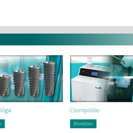
lógia
Csontpótlás
n
Bővebben