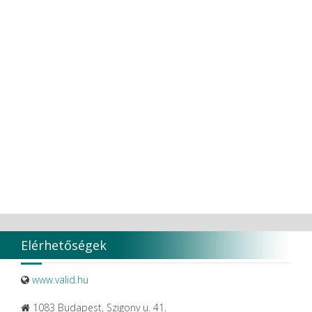
Transcoden
Transcodent
TT TOOTH TRANSFORMER S.R.L.
Ultradent products
Ultradent Products Inc.
Unigloves
VaLiD
VDENTAL
VDW
VITA
Vivaldi Kft.
VOCO
W&H Dentalwerk G.m.b.H.
WHITESmile Gmbh.
Winix Europe
WMSW
Zhermack SpA
Elérhetőségek
www.valid.hu
1083 Budapest, Szigony u. 41.