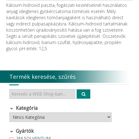
Kálcium-hidroxid paszta, fogászati kezeléseknél használatos
anyag ideiglenes gyökércsatorna tömések esetén. Mély
kavitások ideiglenes tömőanyagaként is használható direct
vagy indirect pulpasapkázásra. Kálcium-hidroxid tartalmának
köszönhetően újraásványosító hatása van a fog szöveteire.
Segíti a sérült periapikális szövetek újjáépítését. Összetevők:
kálcium-hidroxid, barium-szulfát, hydroxyapatite, propilén
glycol. pH érték: 12,5
Termék keresése, szűrés
Kategória
Gyártók
3M SOLVENTUM