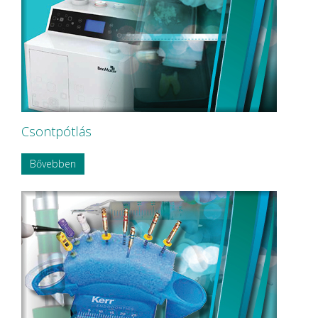
NORDISKA Dental AB
NOUVAG AG
NSK
OMNIA
P&T Medical Equipment Co. Ltd
P.P.H CERKAMED
Pentron SpofaDental a.s.
PHILIPS
PHILIPS Sonicare
Csontpótlás
PluLine
Pluradent AG & Co KG
Bővebben
PNH Intl Corp
Polydentia
Prime Dental
REXAM
Riemser
RINN Dentsply MPL
Ritter Concept GmbH.
Roeko
Safe Laser Trade Kft.
SANITARIA
SCA Hygiene Products AB