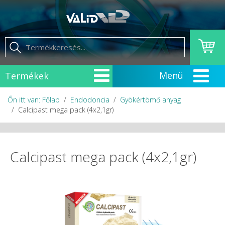
Termékek
Őn itt van: Főlap
Endodoncia
Gyökértömő anyag
Calcipast mega pack (4x2,1gr)
Calcipast mega pack (4x2,1gr)