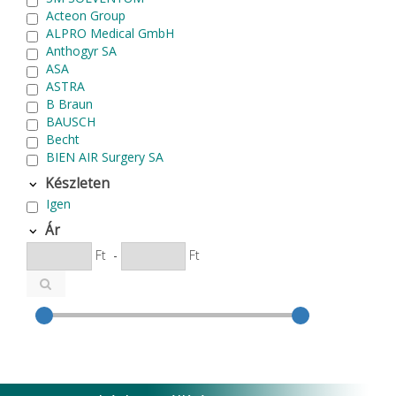
Acteon Group
ALPRO Medical GmbH
Anthogyr SA
ASA
ASTRA
B Braun
BAUSCH
Becht
BIEN AIR Surgery SA
Bode Chemie
Készleten
Cardex
Igen
Carlo de Giorgi srl
CATTANI SpA
Ár
CAVEX
Ft
-
Ft
Cefla S.C.
CEMM Dental High Tech Ltd.
Colténe Whaledent
Coxo Medical Instrument Co. Ltd.
CURADEN
D.F.S.
Degradable Sol. AG
Degradable Solutions AG