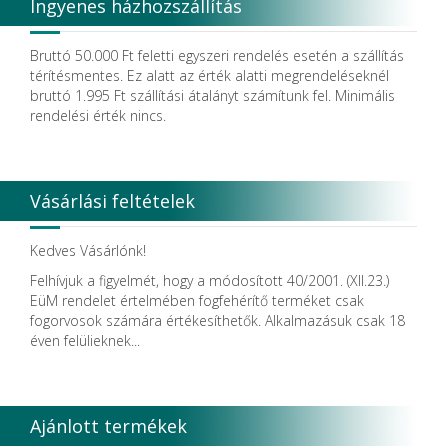
Ingyenes házhozszállítás
DELTA RT.
Dendia GmbH
DenMat Holdings, LLC
Bruttó 50.000 Ft feletti egyszeri rendelés esetén a szállítás
Dental Film srl.
térítésmentes. Ez alatt az érték alatti megrendeléseknél
Dental Pacific
bruttó 1.995 Ft szállítási átalányt számítunk fel. Minimális
Dentis
rendelési érték nincs.
Dentsolv AB
Dentsply
Dentsply Maillefer
Dentsply Sirona
Vásárlási feltételek
Detax
DFS
DIADENT
Kedves Vásárlónk!
Diaswiss S.A.
Felhívjuk a figyelmét, hogy a módosított 40/2001. (XII.23.)
DIRECTA AB
EüM rendelet értelmében fogfehérítő terméket csak
Discus Dental PHILIPS
fogorvosok számára értékesíthetők. Alkalmazásuk csak 18
DISPOTECH S.r.l.
éven felülieknek...
DKL
DMG
DÜRR DENTAL SE
DUX
Ajánlott termékek
Edelweiss Dentistry Products GmbH