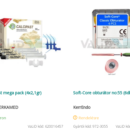
st mega pack (4x2,1gr)
Soft-Core obturátor no:55 (6d
CERKAMED
KerrEndo
áron
Rendelésre
VaLiD kód: 620016457
Gyártói kód: 972-3055
VaLiD kó