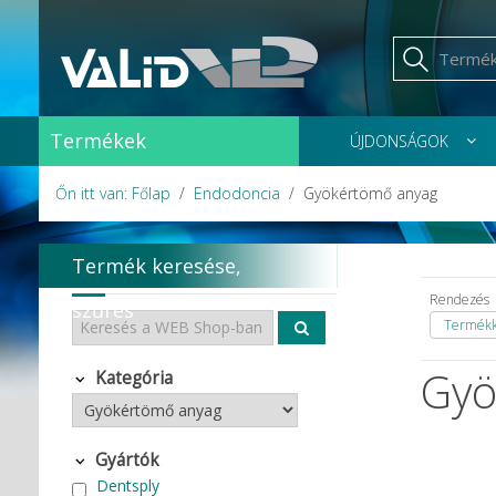
Termékek
ÚJDONSÁGOK
Őn itt van: Főlap
Endodoncia
Gyökértömő anyag
Termék keresése,
Rendezés
szűrés
Termékka
Gyö
Kategória
Gyártók
Dentsply