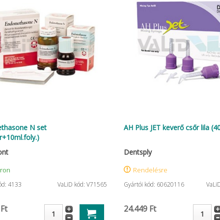
thasone N set
AH Plus JET keverő csőr lila (4
r+10ml.foly.)
ont
Dentsply
áron
Rendelésre
ód: 4133
VaLiD kód: V71565
Gyártói kód: 60620116
VaLi
 Ft
24.449 Ft