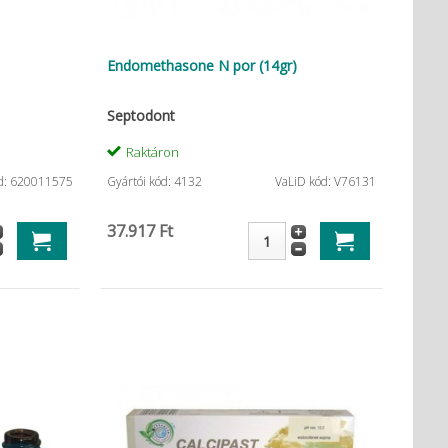
Endomethasone N por (14gr)
Septodont
Raktáron
d: 620011575
Gyártói kód: 4132
VaLiD kód: V76131
37.917 Ft