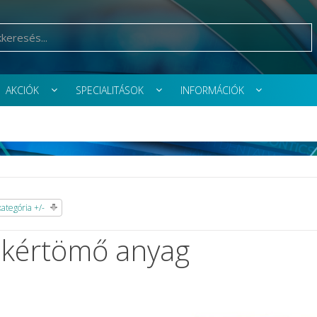
AKCIÓK
SPECIALITÁSOK
INFORMÁCIÓK
tegória +/-
kértömő anyag