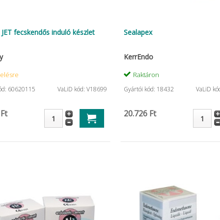
 JET fecskendős induló készlet
Sealapex
y
KerrEndo
elésre
Raktáron
kód: 60620115
VaLiD kód: V18699
Gyártói kód: 18432
VaLiD kó
 Ft
20.726 Ft