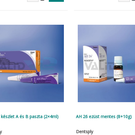
 készlet A és B paszta (2×4ml)
AH 26 ezüst mentes (8+10g)
y
Dentsply