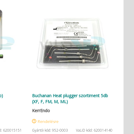
b)
Buchanan Heat plugger szortiment 5db
(XF, F, FM, M, ML)
KerrEndo
Rendelésre
d: 620015151
Gyártói kód: 952-0003
VaLiD kód: 620014140