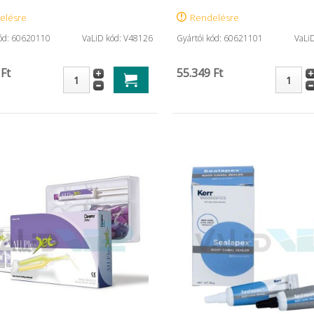
elésre
Rendelésre
kód: 60620110
VaLiD kód: V48126
Gyártói kód: 60621101
VaLi
 Ft
55.349 Ft
Gumikesztyű nitril Soft, ...
Fermin (40g
10.688 Ft
Termék részletes
adatai