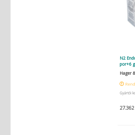
N2 Endo
por+6 g
Hager 
Rend
Gyártói 
27.362