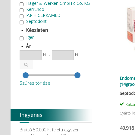
Hager & Werken GmbH c Co. KG
KerrEndo
P.P.H CERKAMED
Septodont
Készleten
Igen
Ár
Ft
-
Ft
Endome
Szűrés törlése
(14grpo
Septod
Rakt
Gyártói k
Ingyenes
házhozszállítás
49.916
Bruttó 50.000 Ft feletti egyszeri