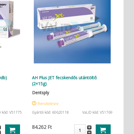
0db)
AH Plus JET fecskendős utántöltő:
(2×15g)
Dentsply
Rendelésre
D kód: V51775
Gyártói kód: 60620118
VaLiD kód: V51769
84.262 Ft