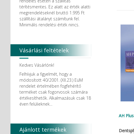
rendelés esetén a szállítás
térítésmentes. Ez alatt az érték alatti
megrendeléseknél bruttó 1.995 Ft
szállítási átalányt számítunk fel.
Minimális rendelési érték nincs.
Vásárlási feltételek
Kedves Vásárlónk!
Felhívjuk a figyelmét, hogy a
módosított 40/2001. (XII.23.) EüM
rendelet értelmében fogfehérítő
terméket csak fogorvosok számára
értékesíthetők. Alkalmazásuk csak 18
éven felülieknek...
AH Plus
Ajánlott termékek
Dentspl