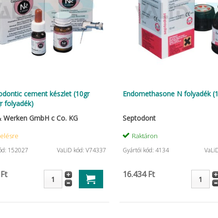
dontic cement készlet (10gr
Endomethasone N folyadék (
r folyadék)
& Werken GmbH c Co. KG
Septodont
elésre
Raktáron
kód: 152027
VaLiD kód: V74337
Gyártói kód: 4134
VaLi
 Ft
16.434 Ft