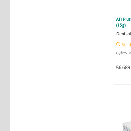
AH Plus
(15g)
Dentspl
Rend
Gyártói 
56.689