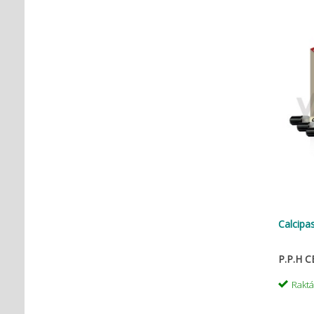
Calcipa
P.P.H 
Rakt