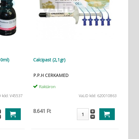
10ml)
Calcipast (2,1gr)
P.P.H CERKAMED
Raktáron
D kód: V45537
VaLiD kód: 620010863
8.641 Ft