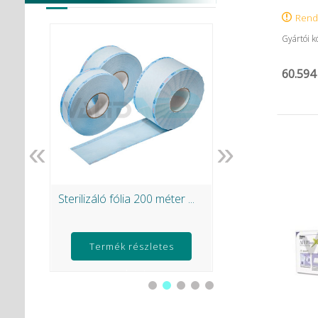
Rend
Gyártói 
60.594
«
»
0lap)
Sterilizáló fólia 200 méter ...
Flash pearl por ...
.932 Ft
Termék részletes
adatai