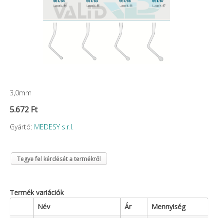
3,0mm
5.672 Ft
Gyártó:
MEDESY s.r.l.
Tegye fel kérdését a termékről
Termék variációk
Név
Ár
Mennyiség