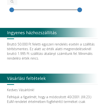
CEMM Dental High Tech Ltd.
Colténe Whaledent
Coxo Medical Instrument Co. Ltd.
CURADEN
D.F.S.
Degradable Sol. AG
Degradable Solutions AG
Ingyenes házhozszállítás
DELTA RT.
Dendia GmbH
DenMat Holdings, LLC
Bruttó 50.000 Ft feletti egyszeri rendelés esetén a szállítás
Dental Film srl.
térítésmentes. Ez alatt az érték alatti megrendeléseknél
Dental Pacific
bruttó 1.995 Ft szállítási átalányt számítunk fel. Minimális
Dentis
rendelési érték nincs.
Dentsolv AB
Dentsply
Dentsply Maillefer
Dentsply Sirona
Vásárlási feltételek
Detax
DFS
DIADENT
Kedves Vásárlónk!
Diaswiss S.A.
Felhívjuk a figyelmét, hogy a módosított 40/2001. (XII.23.)
DIRECTA AB
EüM rendelet értelmében fogfehérítő terméket csak
Discus Dental PHILIPS