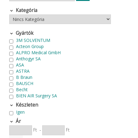
Kategória
Gyártók
3M SOLVENTUM
Acteon Group
ALPRO Medical GmbH
Anthogyr SA
ASA
ASTRA
B Braun
BAUSCH
Becht
BIEN AIR Surgery SA
Bode Chemie
Készleten
Cardex
Igen
Carlo de Giorgi srl
CATTANI SpA
Ár
CAVEX
Ft
-
Ft
Cefla S.C.