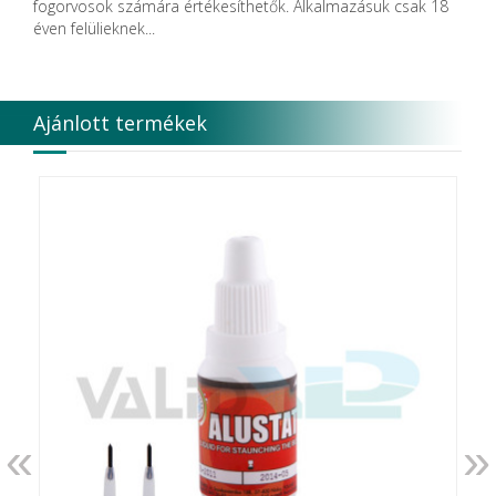
fogorvosok számára értékesíthetők. Alkalmazásuk csak 18
DISPOTECH S.r.l.
éven felülieknek...
DKL
DMG
DÜRR DENTAL SE
DUX
Ajánlott termékek
Edelweiss Dentistry Products GmbH
Edenta
Egyéb gyártó
EMS
Enbio Group AG
Essity Higiene and Health AB
Ethicon
EURONDA
EVE
Fairfax Dental Ltd.
Falcon
FERROKEMIA
FERTISOL
FKG Dentaire
FUSSEN
«
»
G.C.FUJI
G.Hartzell & Son