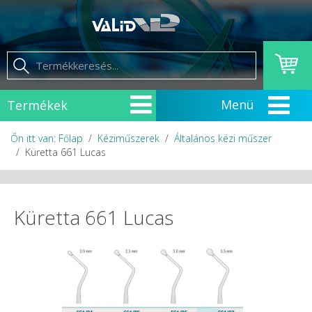
Termékek
Őn itt van: Főlap
Kéziműszerek
Általános kézi műszer
Küretta 661 Lucas
Küretta 661 Lucas