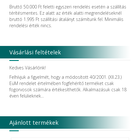
DenMat Holdings, LLC
Bruttó 50.000 Ft feletti egyszeri rendelés esetén a szállítás
Dental Film srl.
térítésmentes. Ez alatt az érték alatti megrendeléseknél
Dental Pacific
bruttó 1.995 Ft szállítási átalányt számítunk fel. Minimális
Dentis
rendelési érték nincs.
Dentsolv AB
Dentsply
Dentsply Maillefer
Dentsply Sirona
Vásárlási feltételek
Detax
DFS
DIADENT
Kedves Vásárlónk!
Diaswiss S.A.
Felhívjuk a figyelmét, hogy a módosított 40/2001. (XII.23.)
DIRECTA AB
EüM rendelet értelmében fogfehérítő terméket csak
Discus Dental PHILIPS
fogorvosok számára értékesíthetők. Alkalmazásuk csak 18
DISPOTECH S.r.l.
éven felülieknek...
DKL
DMG
DÜRR DENTAL SE
DUX
Ajánlott termékek
Edelweiss Dentistry Products GmbH
Edenta
Egyéb gyártó