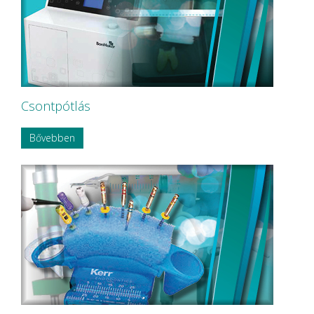
NOUVAG AG
NSK
OMNIA
P&T Medical Equipment Co. Ltd
P.P.H CERKAMED
Pentron SpofaDental a.s.
PHILIPS
PHILIPS Sonicare
Csontpótlás
PluLine
Pluradent AG & Co KG
Bővebben
PNH Intl Corp
Polydentia
Prime Dental
REXAM
Riemser
RINN Dentsply MPL
Ritter Concept GmbH.
Roeko
Safe Laser Trade Kft.
SANITARIA
SCA Hygiene Products AB
Schembera
SCHEU-DENTAL GmbH