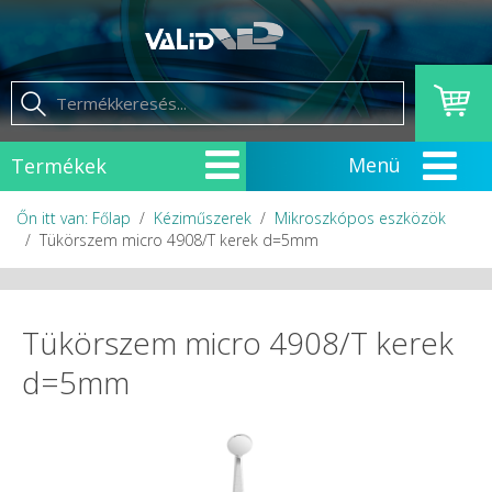
Termékek
Őn itt van: Főlap
Kéziműszerek
Mikroszkópos eszközök
Tükörszem micro 4908/T kerek d=5mm
Tükörszem micro 4908/T kerek
d=5mm