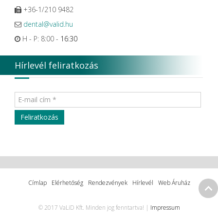
+36-1/210 9482
dental@valid.hu
H - P: 8:00 -
16:30
Hírlevél feliratkozás
Címlap
Elérhetőség
Rendezvények
Hírlevél
Web Áruház
© 2017 VaLiD Kft. Minden jog fenntartva! |
Impressum