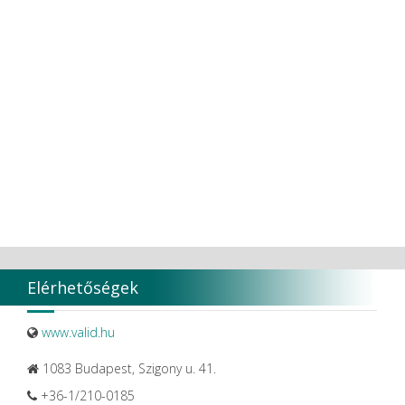
TT TOOTH TRANSFORMER S.R.L.
Ultradent products
Ultradent Products Inc.
Unigloves
VaLiD
VDENTAL
VDW
VITA
Vivaldi Kft.
VOCO
W&H Dentalwerk G.m.b.H.
WHITESmile Gmbh.
Winix Europe
WMSW
Zhermack SpA
Elérhetőségek
www.valid.hu
1083 Budapest, Szigony u. 41.
+36-1/210-0185