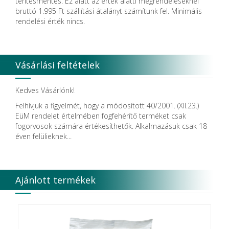
térítésmentes. Ez alatt az érték alatti megrendeléseknél
Dental Pacific
bruttó 1.995 Ft szállítási átalányt számítunk fel. Minimális
Dentis
rendelési érték nincs.
Dentsolv AB
Dentsply
Dentsply Maillefer
Dentsply Sirona
Vásárlási feltételek
Detax
DFS
DIADENT
Kedves Vásárlónk!
Diaswiss S.A.
Felhívjuk a figyelmét, hogy a módosított 40/2001. (XII.23.)
DIRECTA AB
EüM rendelet értelmében fogfehérítő terméket csak
Discus Dental PHILIPS
fogorvosok számára értékesíthetők. Alkalmazásuk csak 18
DISPOTECH S.r.l.
éven felülieknek...
DKL
DMG
DÜRR DENTAL SE
DUX
Ajánlott termékek
Edelweiss Dentistry Products GmbH
Edenta
Egyéb gyártó
EMS
Enbio Group AG