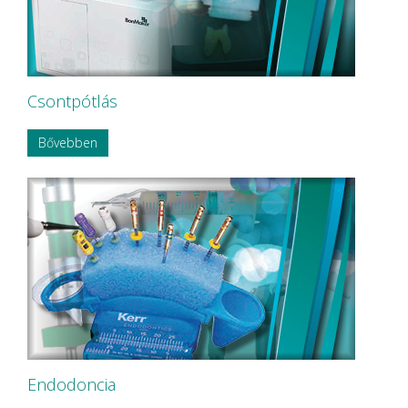
OMNIA
P&T Medical Equipment Co. Ltd
P.P.H CERKAMED
Pentron SpofaDental a.s.
PHILIPS
PHILIPS Sonicare
Csontpótlás
PluLine
Pluradent AG & Co KG
Bővebben
PNH Intl Corp
Polydentia
Prime Dental
REXAM
Riemser
RINN Dentsply MPL
Ritter Concept GmbH.
Roeko
Safe Laser Trade Kft.
SANITARIA
SCA Hygiene Products AB
Schembera
SCHEU-DENTAL GmbH
Endodoncia
SCHÜLKE
Schütz Dental