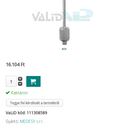
16.104 Ft
Raktáron
Tegye fel kérdését a termékről
VaLiD kód: 111308589
Gyártó:
MEDESY s.r.l.