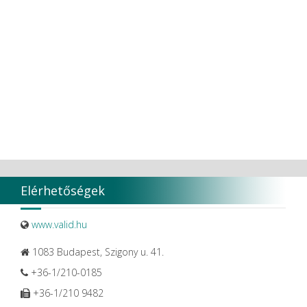
Ultradent Products Inc.
Unigloves
VaLiD
VDENTAL
VDW
VITA
Vivaldi Kft.
VOCO
W&H Dentalwerk G.m.b.H.
WHITESmile Gmbh.
Winix Europe
WMSW
Zhermack SpA
Elérhetőségek
www.valid.hu
1083 Budapest, Szigony u. 41.
+36-1/210-0185
+36-1/210 9482