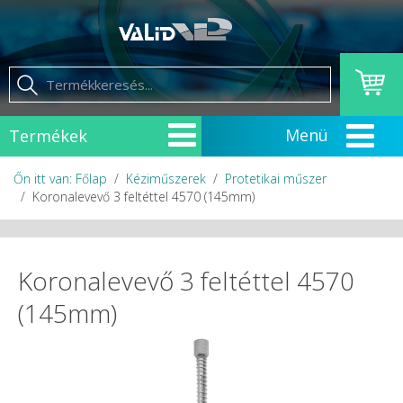
Termékek
Őn itt van: Főlap
Kéziműszerek
Protetikai műszer
Koronalevevő 3 feltéttel 4570 (145mm)
Koronalevevő 3 feltéttel 4570
(145mm)