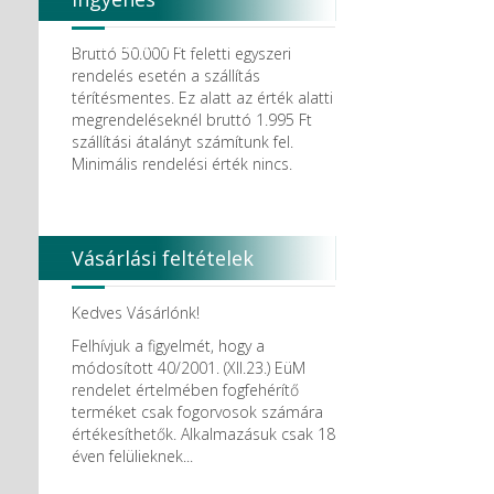
Degradable Solutions AG
DELTA RT.
házhozszállítás
Dendia GmbH
Bruttó 50.000 Ft feletti egyszeri
DenMat Holdings, LLC
rendelés esetén a szállítás
Dental Film srl.
térítésmentes. Ez alatt az érték alatti
Dental Pacific
megrendeléseknél bruttó 1.995 Ft
Dentis
szállítási átalányt számítunk fel.
Dentsolv AB
Minimális rendelési érték nincs.
Dentsply
Dentsply Maillefer
Dentsply Sirona
Detax
Vásárlási feltételek
DFS
DIADENT
Diaswiss S.A.
Kedves Vásárlónk!
DIRECTA AB
Felhívjuk a figyelmét, hogy a
Discus Dental PHILIPS
módosított 40/2001. (XII.23.) EüM
DISPOTECH S.r.l.
rendelet értelmében fogfehérítő
DKL
terméket csak fogorvosok számára
DMG
értékesíthetők. Alkalmazásuk csak 18
DÜRR DENTAL SE
éven felülieknek...
DUX
Edelweiss Dentistry Products