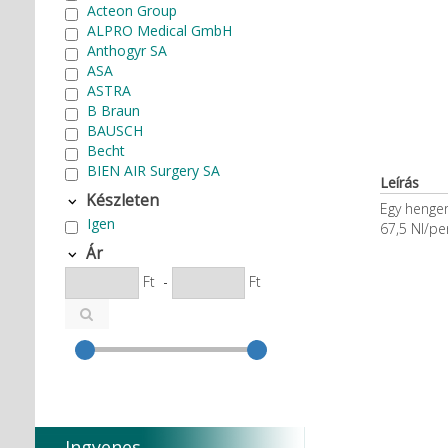
Acteon Group
ALPRO Medical GmbH
Anthogyr SA
ASA
ASTRA
B Braun
BAUSCH
Becht
BIEN AIR Surgery SA
Leírás
Bode Chemie
Készleten
Egy henger
Cardex
Igen
67,5 Nl/pe
Carlo de Giorgi srl
CATTANI SpA
Ár
CAVEX
Ft
-
Ft
Cefla S.C.
CEMM Dental High Tech Ltd.
Colténe Whaledent
Coxo Medical Instrument Co.
Ltd.
CURADEN
D.F.S.
Degradable Sol. AG
Ingyenes