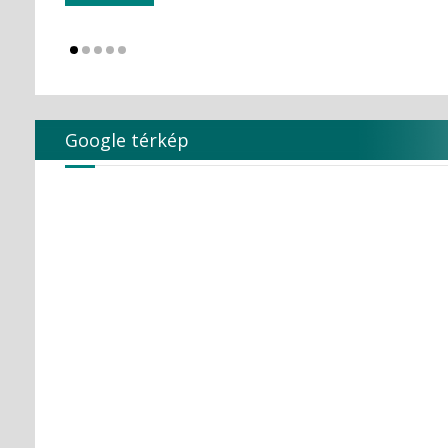
KULZER
Kuraray Dental
LARIDENT S.r.l.
Loser
Magenta Technology Co.,Ltd
MAILLEFER
Google térkép
MAJOR Prodotti Dentari S.p.A.
MARK3
MAVIG
MAXTER Premium Quality
MECTRON S.r.l.
MEDESY s.r.l.
Medical Care
MEDICOM Helthcare B.V.
MEDISTOCK
MEDIT corp.
MERCATOR MEDICAL
Microbrush
MLG MedicalInstrument
Molar Chemicals Kft.
Mölnlycke Health Care
NEW LIFE RADIOLOGY s.r.l.