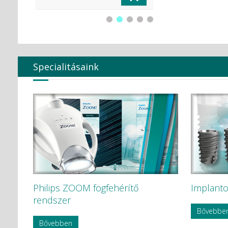
Global Surgical Corporation
HÁDÉNS Dentál Átervinning HB
Hager & Werken GmbH c Co. KG
HAMMACHER
Hartmann
Harvard Dental
Heraeus Kulzer GmbH
Specialitásaink
Hoffmann Dental
Humble
HYCARE
Hygenic
Intensív
Ivoclar Vivadent
KAVO
KaVo Kerr
KerrEndo
KerrHawe SA
KETTENBACH GmbH & Co. KG.
Philips ZOOM fogfehérítő
Implanto
KODAK
KODAK Carestream
rendszer
KOMET
Bővebbe
Korea Dental Solution Co., Ltd.
Bővebben
Kovácsházi