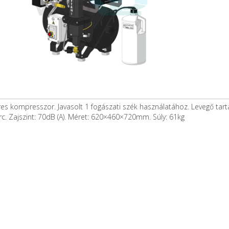
es kompresszor. Javasolt 1 fogászati szék használatához. Levegő tartá
rc. Zajszint: 70dB (A). Méret: 620×460×720mm. Súly: 61kg