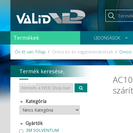
Termékek
ÚJDONSÁGOK
Őn itt van: Főlap
Orvosi kis és nagyberendezések
Orvosi
Termék keresése,
AC100
szűrés
szárí
Kategória
Gyártók
3M SOLVENTUM