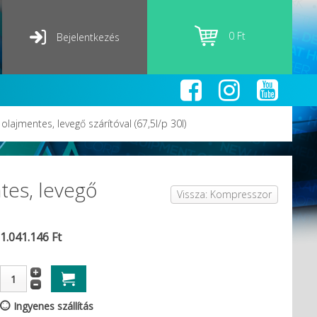
0 Ft
Bejelentkezés
ajmentes, levegő szárítóval (67,5l/p 30l)
tes, levegő
Vissza: Kompresszor
1.041.146 Ft
Ingyenes szállítás