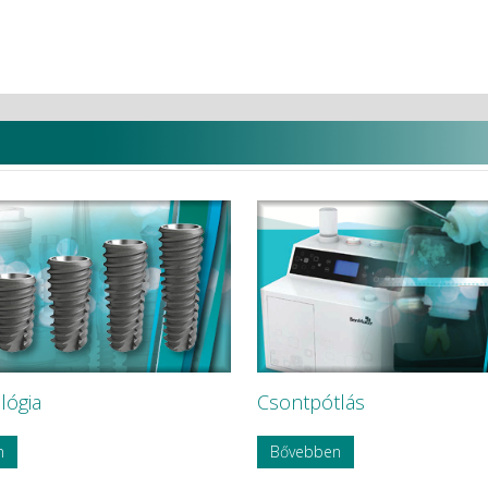
lógia
Csontpótlás
n
Bővebben