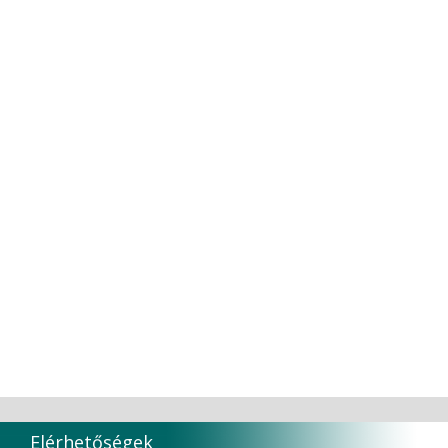
Thienel
Tokuyama
TOKUYAMA CO
TORK
Transcoden
Transcodent
TT TOOTH TRANSFORMER S.R.L.
Ultradent products
Ultradent Products Inc.
Unigloves
VaLiD
VDENTAL
VDW
VITA
Vivaldi Kft.
VOCO
W&H Dentalwerk G.m.b.H.
WHITESmile Gmbh.
Winix Europe
WMSW
Zhermack SpA
Elérhetőségek