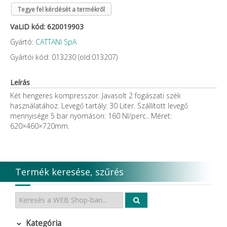
Tegye fel kérdését a termékről
VaLiD kód: 620019903
Gyártó:
CATTANI SpA
Gyártói kód: 013230 (old:013207)
Leírás
Két hengeres kompresszor. Javasolt 2 fogászati szék
használatához. Levegő tartály: 30 Liter. Szállított levegő
mennyisége 5 bar nyomáson: 160 Nl/perc.. Méret:
620×460×720mm.
Termék keresése, szűrés
Kategória