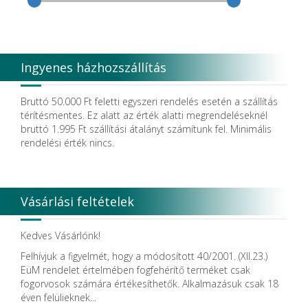
Coxo Medical Instrument Co. Ltd.
CURADEN
D.F.S.
Degradable Sol. AG
Degradable Solutions AG
Ingyenes házhozszállítás
DELTA RT.
Dendia GmbH
DenMat Holdings, LLC
Bruttó 50.000 Ft feletti egyszeri rendelés esetén a szállítás
Dental Film srl.
térítésmentes. Ez alatt az érték alatti megrendeléseknél
Dental Pacific
bruttó 1.995 Ft szállítási átalányt számítunk fel. Minimális
Dentis
rendelési érték nincs.
Dentsolv AB
Dentsply
Dentsply Maillefer
Dentsply Sirona
Vásárlási feltételek
Detax
DFS
DIADENT
Kedves Vásárlónk!
Diaswiss S.A.
Felhívjuk a figyelmét, hogy a módosított 40/2001. (XII.23.)
DIRECTA AB
EüM rendelet értelmében fogfehérítő terméket csak
Discus Dental PHILIPS
fogorvosok számára értékesíthetők. Alkalmazásuk csak 18
DISPOTECH S.r.l.
éven felülieknek...
DKL