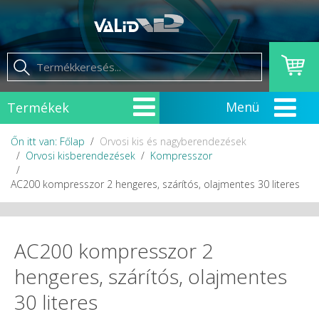
Termékek
Őn itt van: Főlap
Orvosi kis és nagyberendezések
Orvosi kisberendezések
Kompresszor
AC200 kompresszor 2 hengeres, szárítós, olajmentes 30 literes
AC200 kompresszor 2
hengeres, szárítós, olajmentes
30 literes