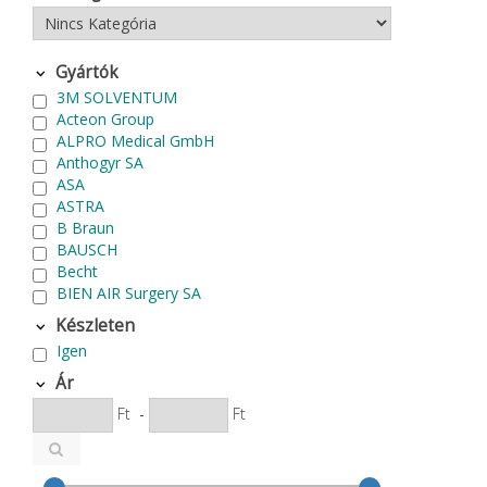
Gyártók
3M SOLVENTUM
Acteon Group
ALPRO Medical GmbH
Anthogyr SA
ASA
ASTRA
B Braun
BAUSCH
Becht
BIEN AIR Surgery SA
Bode Chemie
Készleten
Cardex
Igen
Carlo de Giorgi srl
CATTANI SpA
Ár
CAVEX
Ft
-
Ft
Cefla S.C.
CEMM Dental High Tech Ltd.
Colténe Whaledent