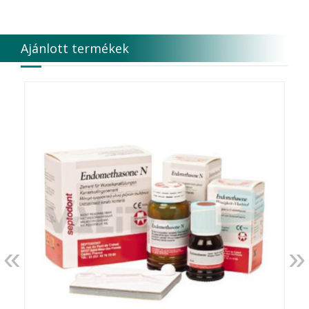
DMG
DÜRR DENTAL SE
DUX
Ajánlott termékek
Edelweiss Dentistry Products GmbH
Edenta
Egyéb gyártó
EMS
Enbio Group AG
Essity Higiene and Health AB
Ethicon
EURONDA
EVE
Fairfax Dental Ltd.
Falcon
FERROKEMIA
FERTISOL
FKG Dentaire
FUSSEN
«
»
G.C.FUJI
G.Hartzell & Son
G.U.M.
Garrison Dental Solution s LLC